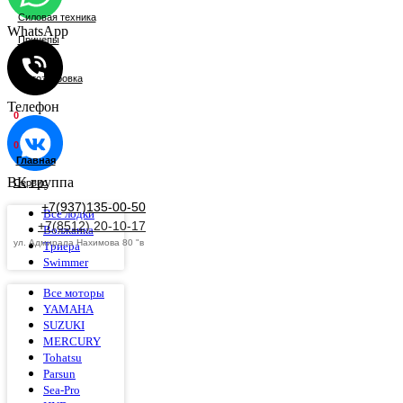
Силовая техника
WhatsApp
Прицепы
Мотоэкировка
Телефон
0
0
Главная
ВК группа
Сервис
+7(937)135-00-50
Все лодки
+7(8512) 20-10-17
Волжанка
ул. Адмирала Нахимова 80 "в
Триера
Swimmer
Все моторы
YAMAHA
SUZUKI
MERCURY
Tohatsu
Parsun
Sea-Pro