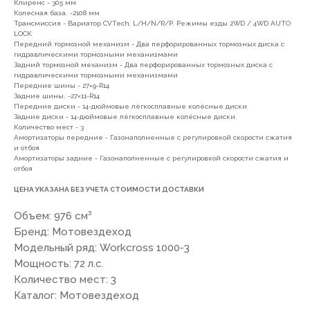
Клиренс - 305 мм
Колесная база. -2108 мм
7(8512)20-10-17
Трансмиссия - Вариатор CVTech, L/H/N/R/P. Режимы езды 2WD / 4WD AUTO
LOCK
Адрес:
г. Астрахань, ул.
Передний тормозной механизм - Два перфорированных тормозных диска с
Адмирала Нахимова 80 "в"
гидравлическими тормозными механизмами
Задний тормозной механизм - Два перфорированных тормозных диска с
гидравлическими тормозными механизмами
Передние шины - 27×9-R14
Задние шины. -27×11-R14
Передние диски - 14-дюймовые лёгкосплавные колёсные диски
Задние диски - 14-дюймовые лёгкосплавные колёсные диски
Количество мест - 3
ПОКУПАТЕЛЯМ
Амортизаторы передние - Газонаполненные с регулировкой скорости сжатия
и отбоя
Амортизаторы задние - Газонаполненные с регулировкой скорости сжатия и
О компании
Новости
Оплата
отбоя
Доставка
Рассрочка
Вакансии
ЦЕНА УКАЗАНА БЕЗ УЧЕТА СТОИМОСТИ ДОСТАВКИ
Объем: 976 см³
ИНФОРМАЦИЯ
Бренд: Мотовездеход
Модельный ряд: Workcross 1000-3
Пользовательское соглашение
Мощность: 72 л.с.
Политика конфиденциальности
Количество мест: 3
Публичная оферта
Каталог: Мотовездеход