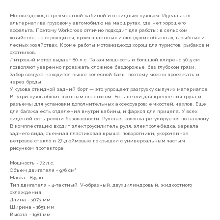
Мотовездеход с трехместной кабиной и откидным кузовом. Идеальная
альтернатива грузовому автомобилю на маршрутах, где нет хорошего
асфальта. Поэтому Workcross отлично подходит для работы: в сельском
хозяйстве, на строящихся, промышленных и складских объектах, в рыбных и
лесных хозяйствах. Кроме работы мотовездеход хорош для туристов, рыбаков и
охотников.
Литровый мотор выдает 80 л.с. Такая мощность и большой клиренс 30.5 см
позволяют уверенно проезжать сложное бездорожье, без глубокой грязи.
Забор воздуха находится выше колесной базы, поэтому можно проезжать и
через броды.
У кузова откидной задний борт — это упрощает разгрузку сыпучих материалов.
Внутри кузов обшит прочным пластиком. Есть петли для крепления груза и
разъемы для установки дополнительных аксессуаров: емкостей, чехлов. Еще
для багажа есть отделения внутри кабины, и фаркоп для прицепа. У всех
сидений есть ремни безопасности. Рулевая колонка регулируется по наклону.
В комплектацию входит электроусилитель руля, электролебедка, зеркала
заднего вида, съемная пластиковая крыша, поворотники, укороченное
ветровое стекло и 27-дюймовые покрышки с универсальным частым
рисунком протектора.
Мощность - 72 л.с.
Объем двигателя - 976 см³
Масса - 835 кг
Тип двигателя - 4-тактный, V-образный, двухцилиндровый, жидкостного
охлаждения
Длина - 3073 мм
Ширина - 1651 мм
Высота - 1981 мм