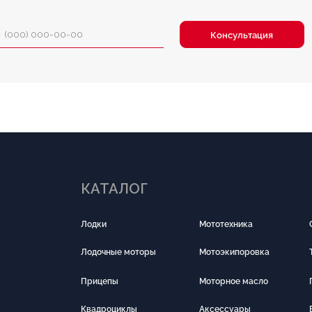
КАТАЛОГ
Лодки
Мототехника
Силовая техника
Лодочные моторы
Мотоэкипоровка
Тандыр
Прицепы
Моторное масло
Подводная охота 
Квадроциклы
Аксессуары
Все для туризма
ПОКУПАТЕЛЯМ
О компании
Новости
Оплата
Доставка
Рассрочка
Вакансии
Заказ запчастей
Установка оборуд
Контакты