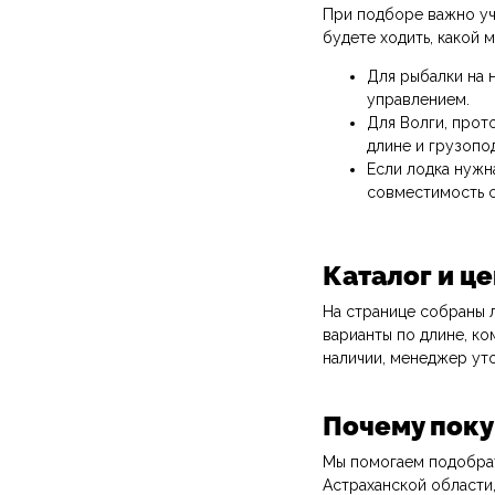
При подборе важно учи
будете ходить, какой 
Для рыбалки на 
управлением.
Для Волги, прот
длине и грузопо
Если лодка нужн
совместимость с
Каталог и ц
На странице собраны 
варианты по длине, ко
наличии, менеджер ут
Почему поку
Мы помогаем подобрат
Астраханской области