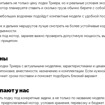
тывать не только цену лодки Триера, но и реальные условия экс
мотор планируете ставить и сколько груза обычно берете с собой
небольших водоемах подойдут компактные модели с удобной по
ок и дальних маршрутов лучше смотреть на более устойчивые ко
дъемности.
а под мотор, заранее важно проверить допустимую мощность, вы
 прицепом.
ены
лодки Триера с актуальными моделями, характеристиками и цена
мпоновке, вместимости, назначению и комплектации. Если нужно
очнит сроки поставки и поможет подобрать близкий вариант.
пают у нас
ь лодку под конкретные задачи, а не только по названию модел
, предполагаемый мотор, условия хранения, перевозку и бюджет.