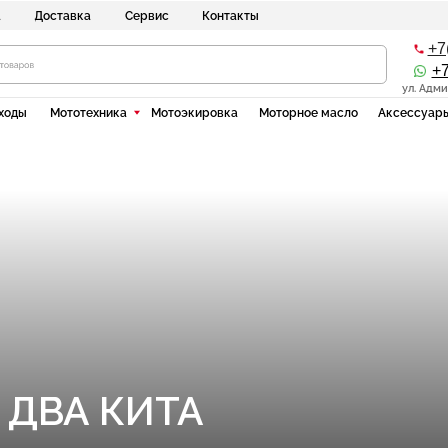
ставка
Сервис
Контакты
+7(8512) 20-10-1
+7(937)135-00-5
ул. Адмирала Нахимова 80 "
Мототехника
Мотоэкировка
Моторное масло
Аксессуары
Силовая тех
ВА КИТА