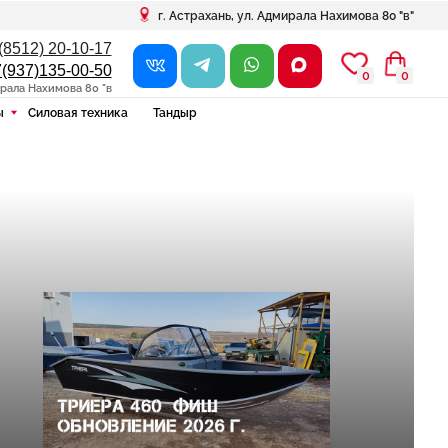
г. Астрахань, ул. Адмирала Нахимова 80 "в"
7
0
0
0
в
ника
Тандыр
Видео обзор