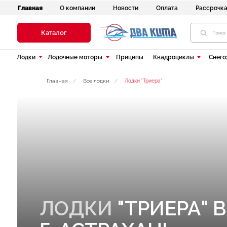
Главная
Новости
Оплата
Рассрочка
До
О компании
Каталог
Лодки
Лодочные моторы
Прицепы
Квадроциклы
Снегоходы
Главная
/
Все лодки
/
Лодки "Триера"
ЛОДКИ
"ТРИЕРА" В Д
Г. АСТРАХАНЬ