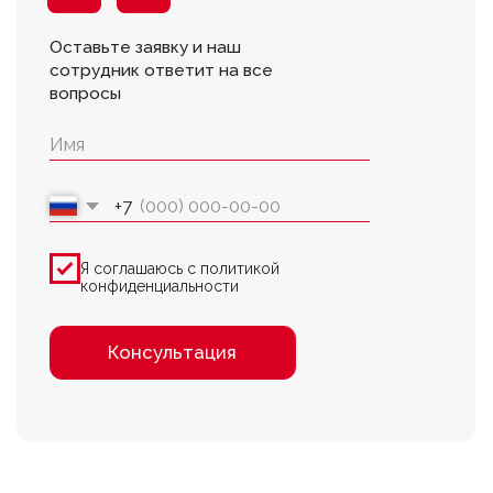
7(8512)20-10-17
Адрес:
г. Астрахань, ул.
Адмирала Нахимова 80 "в"
В воскресенье магазин
работает с 09:00 до 16:00
ПОКУПАТЕЛЯМ
О компании
Новости
Оплата
Доставка
Рассрочка
Вакансии
Контакты
Установка
Заказ
оборудования
запчастей