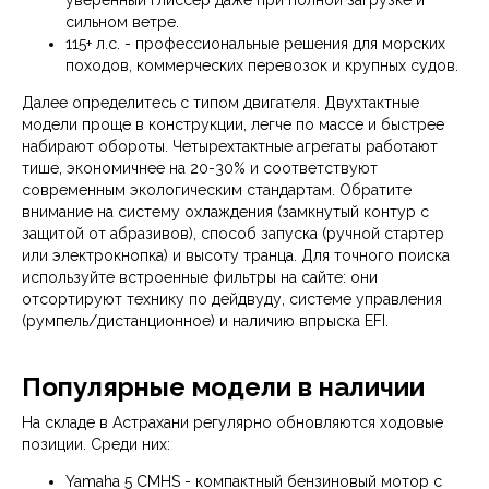
уверенный глиссер даже при полной загрузке и
сильном ветре.
115+ л.с. - профессиональные решения для морских
походов, коммерческих перевозок и крупных судов.
Далее определитесь с типом двигателя. Двухтактные
модели проще в конструкции, легче по массе и быстрее
набирают обороты. Четырехтактные агрегаты работают
тише, экономичнее на 20-30% и соответствуют
современным экологическим стандартам. Обратите
внимание на систему охлаждения (замкнутый контур с
защитой от абразивов), способ запуска (ручной стартер
или электрокнопка) и высоту транца. Для точного поиска
используйте встроенные фильтры на сайте: они
отсортируют технику по дейдвуду, системе управления
(румпель/дистанционное) и наличию впрыска EFI.
Популярные модели в наличии
На складе в Астрахани регулярно обновляются ходовые
позиции. Среди них:
Yamaha 5 CMHS - компактный бензиновый мотор с