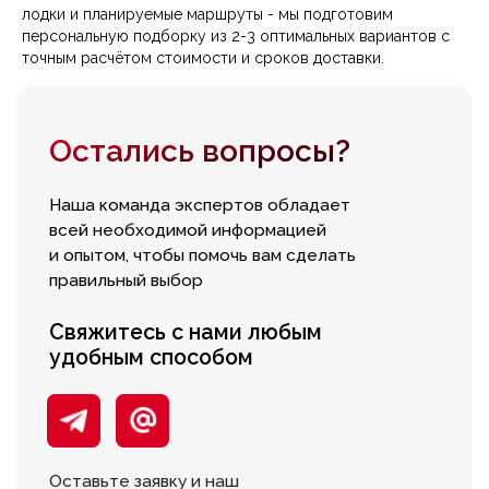
лодки и планируемые маршруты - мы подготовим
Доставка
Рассрочка
Вакансии
персональную подборку из 2-3 оптимальных вариантов с
точным расчётом стоимости и сроков доставки.
Контакты
Установка
Заказ
оборудования
запчастей
ИНФОРМАЦИЯ
Согласие на обработку персональных данных
Политика конфиденциальности
Публичная оферта
Цены на сайте не являются
публичной офертой
Правила использования
cookie
Написать в Telegram
Обратный звонок
Принимаем к оплате