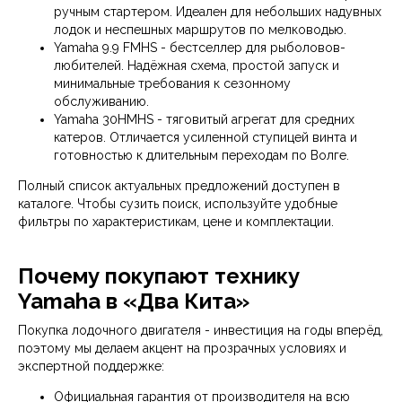
ручным стартером. Идеален для небольших надувных
лодок и неспешных маршрутов по мелководью.
Yamaha 9.9 FMHS - бестселлер для рыболовов-
любителей. Надёжная схема, простой запуск и
минимальные требования к сезонному
Остались вопросы?
обслуживанию.
Yamaha 30HMHS - тяговитый агрегат для средних
Наша команда экспертов обладает
всей необходимой информацией
катеров. Отличается усиленной ступицей винта и
и опытом, чтобы помочь вам сделать
готовностью к длительным переходам по Волге.
правильный выбор
Полный список актуальных предложений доступен в
Свяжитесь с нами любым
каталоге. Чтобы сузить поиск, используйте удобные
удобным способом
фильтры по характеристикам, цене и комплектации.
Почему покупают технику
Оставьте заявку и наш
Yamaha в «Два Кита»
сотрудник ответит на все
вопросы
Покупка лодочного двигателя - инвестиция на годы вперёд,
поэтому мы делаем акцент на прозрачных условиях и
экспертной поддержке:
+7
Официальная гарантия от производителя на всю