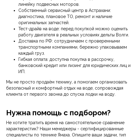
Я соглашаюсь с политикой
линейку подвесных моторов.
конфиденциальности
Собственный сервисный центр в Астрахани:
диагностика, плановое ТО, ремонт и наличие
Консультация
оригинальных запчастей.
Тест-драйв на воде: перед покупкой можно оценить
работу двигателя в реальных условиях дельты Волги.
Доставка по РФ: сотрудничаем с проверенными
транспортными компаниями, бережно упаковываем
каждый груз.
Гибкая оплата: доступна покупка в рассрочку,
банковский кредит или лизинг для юридических лиц и
7(8512)20-10-17
ИП.
Адрес:
г. Астрахань, ул.
Мы не просто продаём технику, а помогаем организовать
Адмирала Нахимова 80 "в"
безопасный и комфортный отдых на воде, сопровождая
В воскресенье магазин
работает с 09:00 до 16:00
клиента от первого звонка до спуска лодки на воду.
Нужна помощь с подбором?
ПОКУПАТЕЛЯМ
Не хотите тратить время на самостоятельное сравнение
характеристик? Наши менеджеры - сертифицированные
О компании
Новости
Оплата
специалисты по технике Ямаха. Опишите ваши задачи, тип