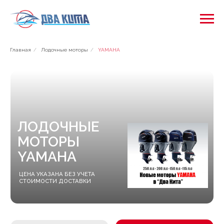
Главная
/
Лодочные моторы
/
YAMAHA
ЛОДОЧНЫЕ
МОТОРЫ
YAMAHA
ЦЕНА УКАЗАНА БЕЗ УЧЕТА
СТОИМОСТИ ДОСТАВКИ
Yamaha
Все моторы
Mercury
Suzuki