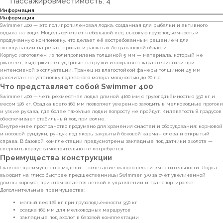
Пассажировместимость: 4
Информация
Информация
Swimmer 400 — это полипропиленовая лодка, созданная для рыбалки и активного
отдыха на воде. Модель сочетает небольшой вес, высокую грузоподъёмность и
продуманную компоновку, что делает её востребованным решением для
эксплуатации на реках, ериках и раскатах Астраханской области.
7(8512)20-10-17
Корпус изготовлен из полипропилена толщиной 5 мм — материала, который не
ржавеет, выдерживает ударные нагрузки и сохраняет характеристики при
Адрес:
г. Астрахань, ул.
интенсивной эксплуатации. Транец из влагостойкой фанеры толщиной 45 мм
Адмирала Нахимова 80 "в"
рассчитан на установку подвесного мотора мощностью до 20 л.с.
Что представляет собой Swimmer 400
Swimmer 400 — четырёхместная лодка длиной 4100 мм с грузоподъёмностью 350 кг и
весом 126 кг. Осадка всего 160 мм позволяет уверенно заходить в мелководные протоки
и узкие рукава, где более тяжёлые лодки попросту не пройдут. Килеватость 8 градусов
обеспечивает стабильный ход при волне.
Внутреннее пространство продумано для хранения снастей и оборудования: кормовой
ПОКУПАТЕЛЯМ
и носовой рундуки, рундук под якорь, закрытый боковой карман слева и открытый
справа. В базовой комплектации предусмотрены закладные под датчики эхолота —
сверлить корпус самостоятельно не потребуется.
О компании
Новости
Оплата
Преимущества конструкции
Главное преимущество модели — сочетание малого веса и вместительности. Лодка
Доставка
Рассрочка
Вакансии
выходит на глисс быстрее предшественницы Swimmer 370 за счёт увеличенной
длины корпуса, при этом остаётся лёгкой в управлении и транспортировке.
Дополнительные преимущества:
ИНФОРМАЦИЯ
малый вес 126 кг при грузоподъёмности 350 кг
осадка 160 мм для мелководных маршрутов
закладные под эхолот в базовой комплектации
Пользовательское соглашение