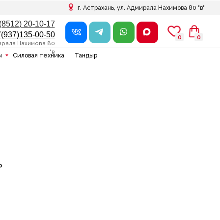
г. Астрахань, ул. Адмирала Нахимова 80 "в"
7
0
0
0
0
в
ника
Тандыр
ь
ю