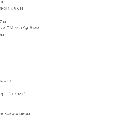
ки
ином 4,55 м
7 м
вки ПМ 400/508 мм
мм
части
еры (кокпит)
ые ковролином