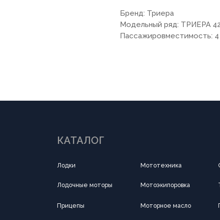
Бренд: Триера
Модельный ряд: ТРИЕРА 4
Пассажировместимость: 4
КАТАЛОГ
Лодки
Мототехника
Силовая техника
Лодочные моторы
Мотоэкипоровка
Тандыр
Прицепы
Моторное масло
Подводная охота 
Квадроциклы
Аксессуары
Все для туризма
ПОКУПАТЕЛЯМ
О компании
Новости
Оплата
Доставка
Рассрочка
Вакансии