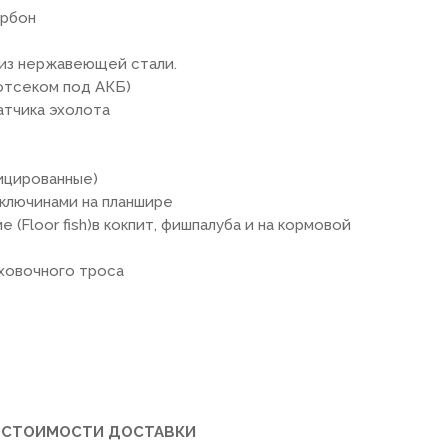
арбон
 из нержавеющей стали.
 отсеком под АКБ)
атчика эхолота
ицированные)
уключинами на планшире
(Floor fish)в кокпит, фишпалуба и на кормовой
ховочного троса
ТА СТОИМОСТИ ДОСТАВКИ