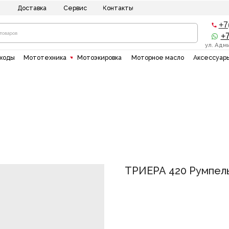
ставка
Сервис
Контакты
+7(8512) 20-10-1
+7(937)135-00-5
ул. Адмирала Нахимова 8
"
Мототехника
Мотоэкировка
Моторное масло
Аксессуары
Силовая тех
ТРИЕРА 420 Румпел
Уточнить комплектаци