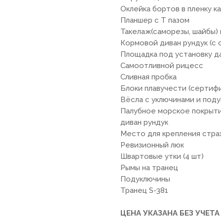
Оклейка бортов в пленку к
Планшер с Т пазом
Такелаж(саморезы, шайбы)
Кормовой диван рундук (с
Площадка под установку д
Самоотливной рицесс
Сливная пробка
Блоки плавучести (сертиф
Вёсла с уключинами и под
Палубное морское покрытие 
диван рундук
Место для крепления стра
Ревизионный люк
Швартовые утки (4 шт)
Рымы на транец
Подуключины
Транец S-381
ЦЕНА УКАЗАНА БЕЗ УЧЕ