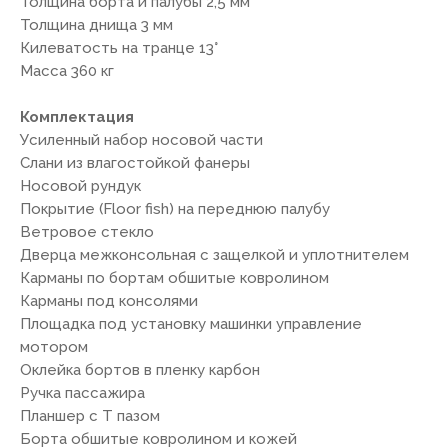
Толщина борта и палубы 2,5 мм
Толщина днища 3 мм
Килеватость на транце 13°
Масса 360 кг
Комплектация
Усиленный набор носовой части
Слани из влагостойкой фанеры
Носовой рундук
Покрытие (Floor fish) на переднюю палубу
Ветровое стекло
Дверца межконсольная с защелкой и уплотнителем
Карманы по бортам обшитые ковролином
Карманы под консолями
Площадка под установку машинки управление
мотором
Оклейка бортов в пленку карбон
Ручка пассажира
Планшер с Т пазом
Борта обшитые ковролином и кожей