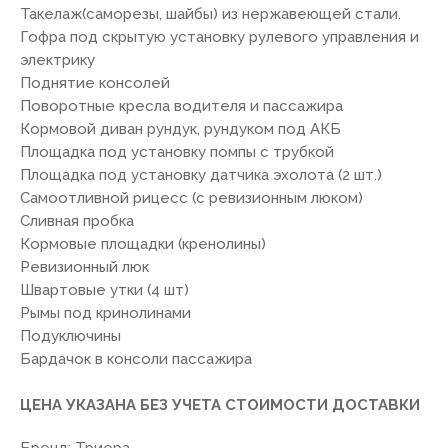
Такелаж(саморезы, шайбы) из нержавеющей стали.
Гофра под скрытую установку рулевого управления и
электрику
7(8512)20-10-17
Поднятие консолей
Поворотные кресла водителя и пассажира
Адрес:
г. Астрахань, ул.
Адмирала Нахимова 80 "в"
Кормовой диван рундук, рундуком под АКБ
Площадка под установку помпы с трубкой
Площадка под установку датчика эхолота (2 шт.)
Самоотливной рицесс (с ревизионным люком)
Сливная пробка
ПОКУПАТЕЛЯМ
Кормовые площадки (кренолины)
Ревизионный люк
О компании
Новости
Оплата
Швартовые утки (4 шт)
Рымы под кринолинами
Доставка
Рассрочка
Вакансии
Подуключины
Бардачок в консоли пассажира
ИНФОРМАЦИЯ
ЦЕНА УКАЗАНА БЕЗ УЧЕТА СТОИМОСТИ ДОСТАВКИ
Пользовательское соглашение
Политика конфиденциальности