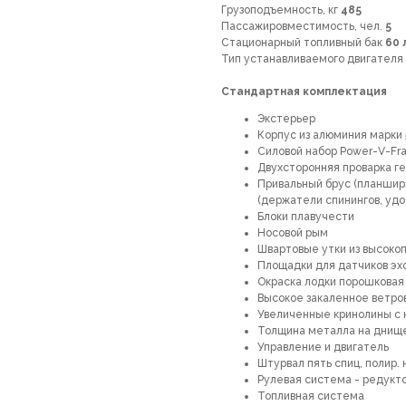
Грузоподъемность, кг
485
Пассажировместимость, чел.
5
Стационарный топливный бак
60 
Тип устанавливаемого двигателя
Стандартная комплектация
Экстерьер
Корпус из алюминия марки 
Силовой набор Power-V-Fr
Двухсторонняя проварка г
Привальный брус (планширь
(держатели спинингов, удо
Блоки плавучести
Носовой рым
Швартовые утки из высоко
Площадки для датчиков эх
Окраска лодки порошковая
Высокое закаленное ветро
Увеличенные кринолины с
Толщина металла на днище 
Управление и двигатель
Штурвал пять спиц, полир. 
Рулевая система - редукто
Топливная система