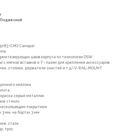
л
Подвесной
5083 (СМЗ Самара)
ame
ерметезирующих швов корпуса по технологии DSW
) с мягкой вставкой и Т- пазом для крепления аксессуаров
чек, столики, держатели снастей и.т.д.) V-RAIL-MOUNT
прочного нейлона
олота
 краска серый металлик
вое стекло
 нескользящим покрытием
3 мм, на бортах 3 мм
неж. сталь
р, трос