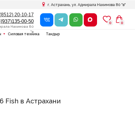
г. Астрахань, ул. Адмирала Нахимова 80 "в"
7
0
0
0
0
в
ника
Тандыр
 Fish в Астрахани