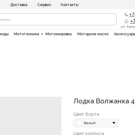
ставка
Сервис
Контакты
+7(8512) 20-10-1
+7(937)135-00-5
ул. Адмирала Нахимова 8
"
Мототехника
Мотоэкировка
Моторное масло
Аксессуары
Силовая тех
Лодка Волжанка 46
Цвет борта
Белый
Цвет корпуса