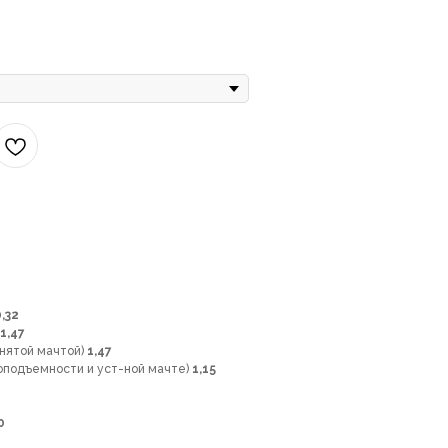
0,32
1,47
снятой мачтой)
1,47
зоподъемности и уст-ной мачте)
1,15
0