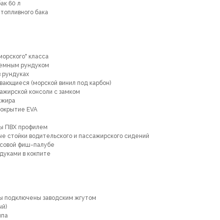
ак 60 л
топливного бака
морского" класса
ъемным рундуком
 рундуках
ающиеся (морской винил под карбон)
ажирской консоли с замком
ажира
покрытие EVA
ны ПВХ профилем
е стойки водительского и пассажирского сидений
осовой фиш-палубе
дуками в кокпите
ы подключены заводским жгутом
ый)
мпа