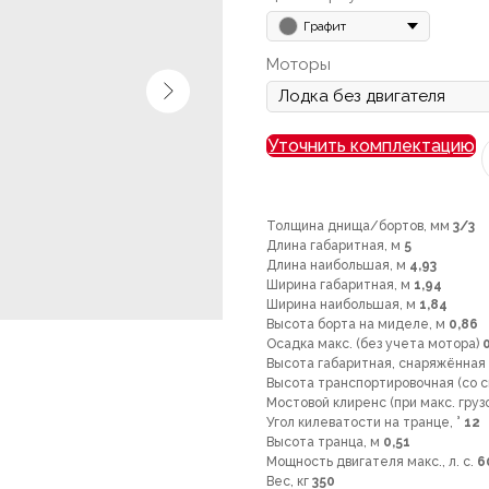
Графит
Моторы
Уточнить комплектацию
Толщина днища/бортов, мм
3/3
Длина габаритная, м
5
Длина наибольшая, м
4,93
Ширина габаритная, м
1,94
Ширина наибольшая, м
1,84
Высота борта на миделе, м
0,86
Осадка макс. (без учета мотора)
Высота габаритная, снаряжённая
Высота транспортировочная (со 
Мостовой клиренс (при макс. гру
Угол килеватости на транце, °
12
Высота транца, м
0,51
Мощность двигателя макс., л. с.
6
Вес, кг
350