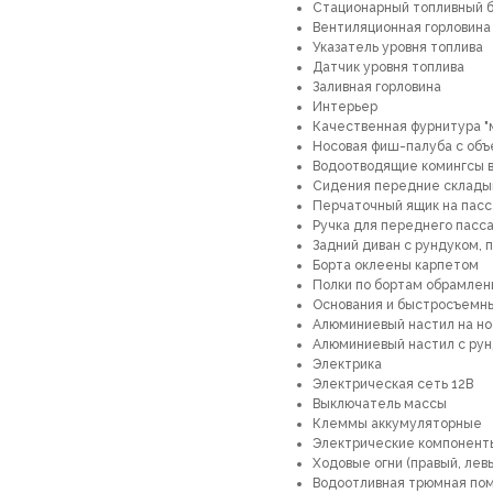
Стационарный топливный б
Вентиляционная горловина 
Указатель уровня топлива
Датчик уровня топлива
Заливная горловина
Интерьер
Качественная фурнитура "
Носовая фиш-палуба с об
Водоотводящие комингсы в
Сидения передние складыв
Перчаточный ящик на пасс
Ручка для переднего пасс
Задний диван с рундуком, 
Борта оклеены карпетом
Полки по бортам обрамле
Основания и быстросъемны
Алюминиевый настил на н
Алюминиевый настил с рун
Электрика
Электрическая сеть 12В
Выключатель массы
Клеммы аккумуляторные
Электрические компонент
Ходовые огни (правый, лев
Водоотливная трюмная по