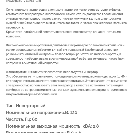
тихую работу двигателя.
Сочетание компактного двигателя, компактного и легкого инверторного блока,
компактного генератора с многополюсным магнето, выдающегося соотношения
электрической мощности к весу, пластиковых кожухов и т.д. позволяет достичь
низкой общей массы всего в 68 кг. Этого достаточно, чтобы два человека могли его
переносить.
Кроме того, для большей легкости перемещения генератор оснащен четырьмя
колесами.
Высокоэкономичный 4-тактный двигатель с верхним расположением клапанов и
одним распредвалом объемом 175 куб. см, топливный бак большой емкости и
7(8512)20-10-17
режим «Экономичный контроль», позволяющий работать на низких оборотах, в
совокупности обеспечивают время непрерывной работы в течение 19 часов (при
нагрузке в 1/4 от полной мощности).
Адрес:
г. Астрахань, ул.
Адмирала Нахимова 80 "в"
Для выпрямления электрического тока используется инвертор.
Это обеспечивает управление с помощью широтно-импульсной модуляции (ШИМ)
для получения высококачественного электропитания. Это означает, что вы можете
с уверенностью использовать этот генератор в качестве источника питания для
приборов со встроенными компьютерными функциями или электроинструментов с
микрокомпьютерным управлением.
ПОКУПАТЕЛЯМ
Тип: Инверторный
Номинальное напряжение,В: 120
О компании
Новости
Оплата
Частота, Гц: 60
Номинальная выходная мощность, кВА: 2,8
Доставка
Рассрочка
Вакансии