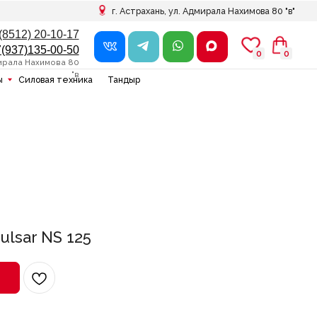
г. Астрахань, ул. Адмирала Нахимова 80 "в"
7
0
0
0
0
в
ника
Тандыр
lsar NS 125