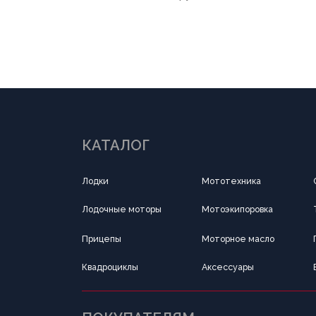
КАТАЛОГ
Лодки
Мототехника
Силовая техника
Лодочные моторы
Мотоэкипоровка
Тандыр
Прицепы
Моторное масло
Подводная охота 
Квадроциклы
Аксессуары
Все для туризма
ПОКУПАТЕЛЯМ
О компании
Новости
Оплата
Доставка
Рассрочка
Вакансии
Написать в Telegram
Обратный звонок