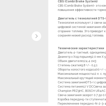
CBS (Combi Brake System)
CBS (Combi Brake System)- это к
повышения эффективности тормо
Двигатель с технологией DTS-I
Технология использует 2 свечи за
цифровой системой зажигания об
сгорание топлива. Это приводит 
сохраняя низкий расход топлива.
Технические характеристики
Двигатель 4-тактный, одноцилин
Диаметр х Ход поршня52,0 мм Х 5
Объем двигателя124,4 см3
Степень сжатия9,8 +/- 0,5:1
Обороты холостого хода1400 +/- 
Максимальная мощность12 л. с. п
Максимальный крутящий момент1
Система зажиганияDTS-I с цифро
Система питания12 V DCСвеча за
Champion PRZ9HC, BOSCH UR4AC
Свеча зажигания зазорот 0.7 до 0
Коробка передач5-ти ступенчат
Переключение передач1-N-2-3-4