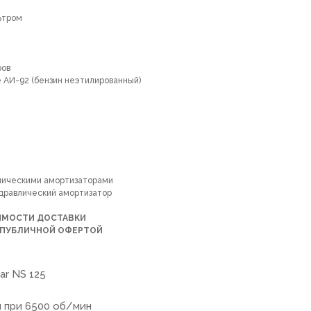
ьтром
ров
 АИ-92 (бензин неэтилированный)
влическими амортизаторами
идравлический амортизатор
ОИМОСТИ ДОСТАВКИ
Я ПУБЛИЧНОЙ ОФЕРТОЙ
ar NS 125
м при 6500 об/мин