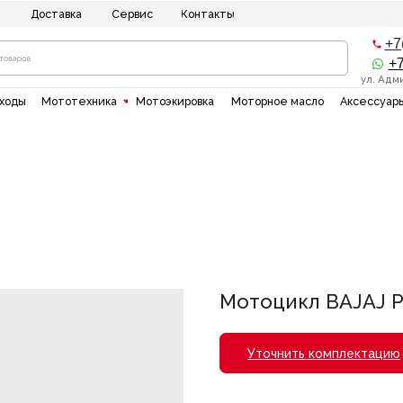
ставка
Сервис
Контакты
+7(8512) 20-10-1
+7(937)135-00-5
ул. Адмирала Нахимова 8
"
Мототехника
Мотоэкировка
Моторное масло
Аксессуары
Силовая тех
Мотоцикл BAJAJ Pu
Уточнить комплектацию