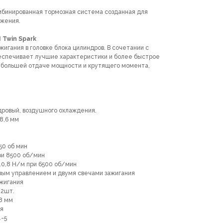
омбинированная тормозная система созданная для
жения.
 Twin Spark
жигания в головке блока цилиндров. В сочетании с
еспечивает лучшие характеристики и более быстрое
к большей отдаче мощности и крутящего момента,
дровый, воздушного охлаждения.
8,6 мм
50 об мин
ри 8500 об/мин
0,8 Н/м при 6500 об/мин
вым управлением и двумя свечами зажигания
жигания
 2шт.
.8 мм
ая
-5