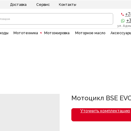
ставка
Сервис
Контакты
+7(8512) 20-10-1
+7(937)135-00-5
ул. Адмирала Нахимова 8
"
Мототехника
Мотоэкировка
Моторное масло
Аксессуары
Силовая тех
Мотоцикл BSE EVO
Уточнить комплектацию