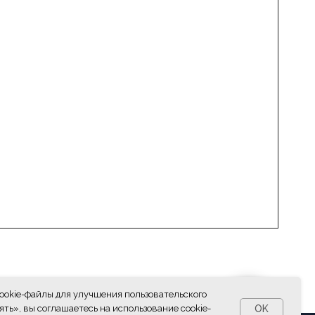
КОНТАКТЫ
7(8512)20-10-17
Адрес:
г. Астрахань, ул.
Адмирала Нахимова 80 "в"
и рыбалка
cookie-файлы для улучшения пользовательского
OK
ть», вы соглашаетесь на использование cookie-