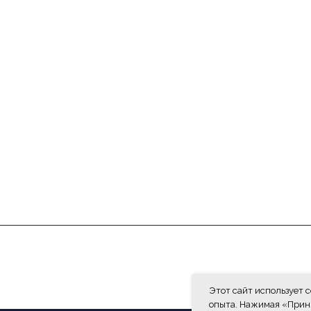
КАТАЛОГ
Лодки
Мототехника
Силовая техника
Лодочные моторы
Мотоэкипоровка
Тандыр
Прицепы
Моторное масло
Подводная охота 
Этот сайт использует 
Квадроциклы
Аксессуары
Все для туризма
опыта. Нажимая «Приня