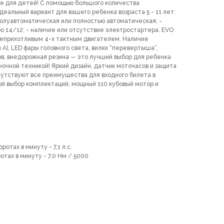
е для детей! С помощью большого количества
еальный вариант для вашего ребенка возраста 5 - 11 лет:
полуавтоматическая или полностью автоматическая; -
бо 14/12; - наличие или отсутствие электростартера. EVO
неприхотливым 4-х тактным двигателем. Наличие
 A), LED фары головного света, вилки “перевертыша”,
в, внедорожная резина — это лучший выбор для ребенка
ночной техникой! Яркий дизайн, датчик моточасов и защита
сутствуют все преимущества для входного билета в
ой выбор комплектаций, мощный 110 кубовый мотор и
отах в минуту - 7,1 л.с.
тах в минуту - 7,0 Нм / 5000