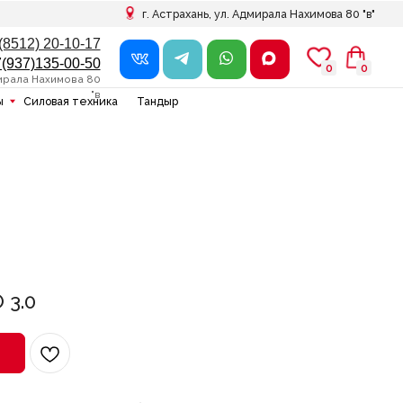
г. Астрахань, ул. Адмирала Нахимова 80 "в"
7
0
0
0
0
в
ника
Тандыр
 3.0