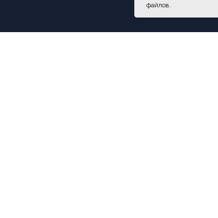
файлов.
ПОКУПАТЕЛЯМ
О компании
Новости
Оплата
Доставка
Рассрочка
Вакансии
Написать в Telegram
Обратный звонок