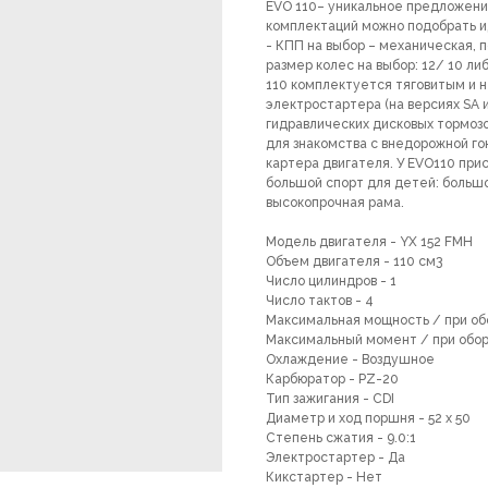
EVO 110– уникальное предложени
комплектаций можно подобрать ид
- КПП на выбор – механическая, 
размер колес на выбор: 12/ 10 ли
110 комплектуется тяговитым и 
электростартера (на версиях SA и
гидравлических дисковых тормозо
для знакомства с внедорожной го
картера двигателя. У EVO110 при
большой спорт для детей: больш
высокопрочная рама.
Модель двигателя - YX 152 FMH
Объем двигателя - 110 см3
Число цилиндров - 1
Число тактов - 4
Максимальная мощность / при обор
Максимальный момент / при оборо
Охлаждение - Воздушное
Карбюратор - PZ-20
Тип зажигания - CDI
Диаметр и ход поршня - 52 x 50
Степень сжатия - 9.0:1
Электростартер - Да
Кикстартер - Нет