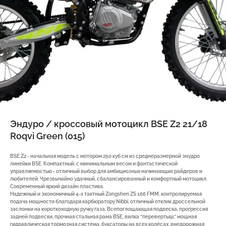
Эндуро / кроссовый мотоцикл BSE Z2 21/18
Roqvi Green (015)
BSE Z2 - начальная модель с мотором 250 куб см из среднеразмерной энудро
линейки BSE. Компактный, с минимальным весом и фантастической
управляемостью - отличный выбор для амбициозных начинающих райдеров и
любителей. Чрезвычайно удачный, сбалансированный и комфортный мотоцикл.
Современный яркий дизайн пластика.
Надежный и экономичный 4-х тактный Zongshen ZS 166 FMM, контролируемая
подача мощности благодаря карбюратору Nibbi, отличный отклик дроссельной
заслонки на короткоходную ручку газа. Всепоглощающая подвеска, прогрессия
задней подвески, прочная стальная рама BSE, вилка “перевертыш,” мощная
гидравлическая тормозная система, буксаторы на всех колёсах, внедорожная