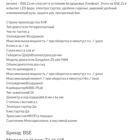
резина – BSE Z2 не спасует в условиях бездорожья. Комфорт. Этого на BSE Z2 в
избытке: LED фара, электростартер, удобное сиденье, широкий удобный
алюминиевый руль, защита рук, прозрачный бак.
Страна производства КНР
Тип двигателя Четырехтактный
Число тактов 4
Охлаждение Воздушное
Максимальная мощность / при оборотах в минуту17 л.с. / 9000
Колеса 21 / 18
Сухая масса 105 кг
Габариты (ДхШхВ)2000х790х1220 мм
7(8512)20-10-17
Модель двигателя Zongshen ZS 166 FMM
Объем двигателя 250 см3
Адрес:
г. Астрахань, ул.
Число цилиндров 1
Адмирала Нахимова 80 "в"
Максимальная мощность / при оборотах в минуту17 л.с. / 9000
Максимальный момент / при оборотах в минуту17 Hm / 7000
ОхлаждениеВоздушное
КарбюраторNIBBI-PE28
Тип зажиганияCDI
Диаметр и ход поршня66.8 мм x 64 мм
Степень сжатия6.5:1
Электростартер Да
ПОКУПАТЕЛЯМ
Кикстартер Да
Трансмиссия МКПП 5 передач
Сцепление Многодисковое, в масляной ванне
О компании
Новости
Оплата
Бренд: BSE
Доставка
Рассрочка
Вакансии