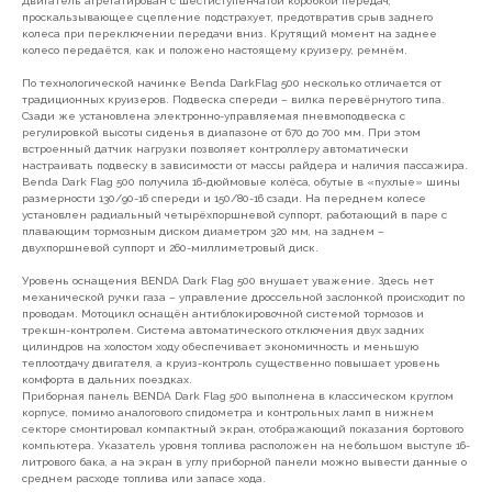
Двигатель агрегатирован с шестиступенчатой коробкой передач,
проскальзывающее сцепление подстрахует, предотвратив срыв заднего
колеса при переключении передачи вниз. Крутящий момент на заднее
колесо передаётся, как и положено настоящему круизеру, ремнём.
По технологической начинке Benda DarkFlag 500 несколько отличается от
традиционных круизеров. Подвеска спереди – вилка перевёрнутого типа.
Сзади же установлена электронно-управляемая пневмоподвеска с
регулировкой высоты сиденья в диапазоне от 670 до 700 мм. При этом
встроенный датчик нагрузки позволяет контроллеру автоматически
настраивать подвеску в зависимости от массы райдера и наличия пассажира.
Benda Dark Flag 500 получила 16-дюймовые колёса, обутые в «пухлые» шины
размерности 130/90-16 спереди и 150/80-16 сзади. На переднем колесе
установлен радиальный четырёхпоршневой суппорт, работающий в паре с
плавающим тормозным диском диаметром 320 мм, на заднем –
двухпоршневой суппорт и 260-миллиметровый диск.
Уровень оснащения BENDA Dark Flag 500 внушает уважение. Здесь нет
механической ручки газа – управление дроссельной заслонкой происходит по
проводам. Мотоцикл оснащён антиблокировочной системой тормозов и
трекшн-контролем. Система автоматического отключения двух задних
цилиндров на холостом ходу обеспечивает экономичность и меньшую
теплоотдачу двигателя, а круиз-контроль существенно повышает уровень
комфорта в дальних поездках.
Приборная панель BENDA Dark Flag 500 выполнена в классическом круглом
корпусе, помимо аналогового спидометра и контрольных ламп в нижнем
секторе смонтировал компактный экран, отображающий показания бортового
компьютера. Указатель уровня топлива расположен на небольшом выступе 16-
литрового бака, а на экран в углу приборной панели можно вывести данные о
среднем расходе топлива или запасе хода.