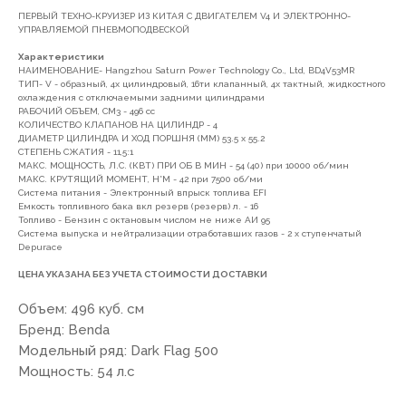
7(8512)20-10-17
ПЕРВЫЙ ТЕХНО-КРУИЗЕР ИЗ КИТАЯ С ДВИГАТЕЛЕМ V4 И ЭЛЕКТРОННО-
УПРАВЛЯЕМОЙ ПНЕВМОПОДВЕСКОЙ
Адрес:
г. Астрахань, ул.
Адмирала Нахимова 80 "в"
Характеристики
НАИМЕНОВАНИЕ- Hangzhou Saturn Power Technology Co., Ltd, BD4V53MR
ТИП- V - образный, 4х цилиндровый, 16ти клапанный, 4х тактный, жидкостного
охлаждения с отключаемыми задними цилиндрами
РАБОЧИЙ ОБЪЕМ, СМ3 - 496 сс
КОЛИЧЕСТВО КЛАПАНОВ НА ЦИЛИНДР - 4
ДИАМЕТР ЦИЛИНДРА И ХОД ПОРШНЯ (ММ) 53.5 x 55.2
СТЕПЕНЬ СЖАТИЯ - 11,5:1
ПОКУПАТЕЛЯМ
МАКС. МОЩНОСТЬ, Л.С. (КВТ) ПРИ ОБ В МИН - 54 (40) при 10000 об/мин
МАКС. КРУТЯЩИЙ МОМЕНТ, Н*М - 42 при 7500 об/ми
Система питания - Электронный впрыск топлива EFI
О компании
Новости
Оплата
Емкость топливного бака вкл резерв (резерв) л. - 16
Топливо - Бензин с октановым числом не ниже АИ 95
Доставка
Рассрочка
Вакансии
Система выпуска и нейтрализации отработавших газов - 2 х ступенчатый
Depurace
ЦЕНА УКАЗАНА БЕЗ УЧЕТА СТОИМОСТИ ДОСТАВКИ
ИНФОРМАЦИЯ
Объем: 496 куб. см
Пользовательское соглашение
Бренд: Benda
Политика конфиденциальности
Модельный ряд: Dark Flag 500
Мощность: 54 л.с
Публичная оферта