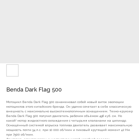
Benda Dark Flag 500
Мотоцикл Benda Dark Flag 500 ознаменовал собой новый виток эволюции
мотоциклов этого китайского бренда. Он удачно сочетает в себе классическую
внешность с максимально высокотехнологичным оснащением. Техно-круизер
Benda Dark Flag 500 получил двигатель рабочим объёмом 496 куб. см. Но
какой! мотор жидкостного охлаждения с четырьмя клапанами на цилиндр.
Оснащённый системой впрыска топлива двигатель развивает максимальную
мощность почти 54 л.с. при 10 000 об/мин и пиковый крутящий момент 42 Нм
при 7500 об/мин.