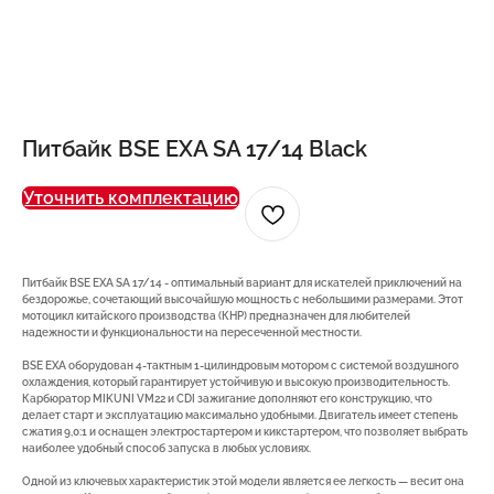
Питбайк BSE EXA SA 17/14 Black
Уточнить комплектацию
Питбайк BSE EXA SA 17/14 - оптимальный вариант для искателей приключений на
бездорожье, сочетающий высочайшую мощность с небольшими размерами. Этот
мотоцикл китайского производства (КНР) предназначен для любителей
надежности и функциональности на пересеченной местности.
BSE EXA оборудован 4-тактным 1-цилиндровым мотором с системой воздушного
охлаждения, который гарантирует устойчивую и высокую производительность.
Карбюратор MIKUNI VM22 и CDI зажигание дополняют его конструкцию, что
делает старт и эксплуатацию максимально удобными. Двигатель имеет степень
сжатия 9,0:1 и оснащен электростартером и кикстартером, что позволяет выбрать
наиболее удобный способ запуска в любых условиях.
Одной из ключевых характеристик этой модели является ее легкость — весит она