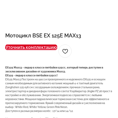
Мотоцикл BSE EX 125E MAX13
Уточнить комплектацию
EX125 Max13 - лидер в классе питбайки 125сс, который теперь доступен в
эксклюзивном дизайне от художника Max13.
EX125 - лидер в классе питбайки 125сс!
EX125 Max13 Построен на шасси проверенного и надежного DX125 и оснащен
самым необходимым для активного катания: мощный 4-х тактный двигатель
Zonghshen 125 куб см с воздушным охлаждением, прочная стальная рама,
электростартер и диодная фара головного света! Карбюратор Jingke PZ 26 прост в
настройке и обслуживании. Энергоемкая подвеска справляется с любыми
неровностями. Мощная гидравлическая тормозная система для эффективного и
прогнозируемого торможения. Яркий современный дизайн и 3 исполнения на
выбор : White Red, White Yellow, Green Pink Neon.
Доступен в разных размерах колёс : 17/14 или 14/12.