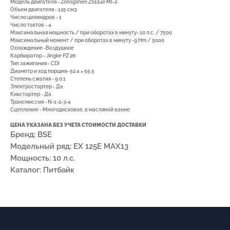
Модель двигателя - Zonsgshen ZS154FMI-2
Объем двигателя - 125 см3
Число цилиндров - 1
Число тактов - 4
Максимальная мощность / при оборотах в минуту- 10 л.с. / 7500
Максимальный момент / при оборотах в минуту -9 Hm / 5000
7(8512)20-10-17
Охлаждение -Воздушное
Карбюратор - Jingke PZ 26
Адрес:
г. Астрахань, ул.
Тип зажигания - CDI
Адмирала Нахимова 80 "в"
Диаметр и ход поршня- 52.4 × 55.5
Степень сжатия - 9.0:1
Электростартер - Да
Кикстартер - Да
Трансмиссия - N-1-2-3-4
Сцепление - Многодисковое, в масляной ванне
ЦЕНА УКАЗАНА БЕЗ УЧЕТА СТОИМОСТИ ДОСТАВКИ
ПОКУПАТЕЛЯМ
Бренд: BSE
Модельный ряд: EX 125E MAX13
О компании
Новости
Оплата
Мощность: 10 л.с.
Доставка
Рассрочка
Вакансии
Каталог: Питбайк
ИНФОРМАЦИЯ
Пользовательское соглашение