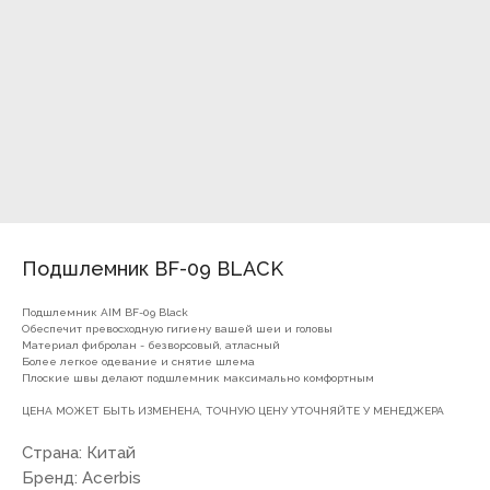
Подшлемник BF-09 BLACK
Подшлемник AIM BF-09 Black
Обеспечит превосходную гигиену вашей шеи и головы
Материал фибролан - безворсовый, атласный
Более легкое одевание и снятие шлема
7(8512)20-10-17
Плоские швы делают подшлемник максимально комфортным
Адрес:
г. Астрахань, ул.
ЦЕНА МОЖЕТ БЫТЬ ИЗМЕНЕНА, ТОЧНУЮ ЦЕНУ УТОЧНЯЙТЕ У МЕНЕДЖЕРА
Адмирала Нахимова 80 "в"
Страна: Китай
Бренд: Acerbis