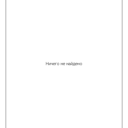
Ничего не найдено
Остались вопросы?
Наша команда экспертов обладает
всей необходимой информацией
и опытом, чтобы помочь вам сделать
правильный выбор