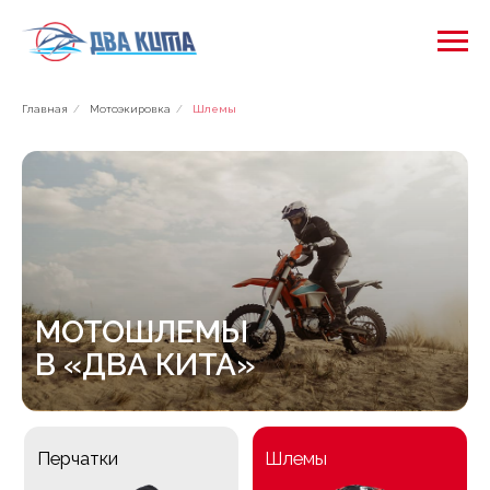
Главная
/
Мотоэкировка
/
Шлемы
МОТОШЛЕМЫ
В «ДВА КИТА»
Перчатки
Шлемы
Подшлемники
Мотозащита