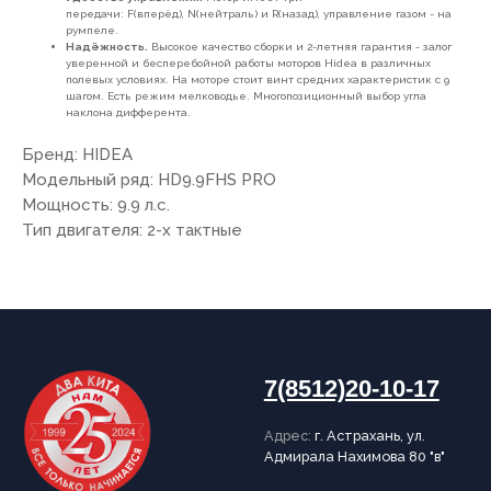
передачи: F(вперёд), N(нейтраль) и R(назад), управление газом - на
румпеле.
Адрес:
г. Астрахань, ул.
Адмирала Нахимова 80 "в"
Надёжность.
Высокое качество сборки и 2-летняя гарантия - залог
уверенной и бесперебойной работы моторов Hidea в различных
полевых условиях. На моторе стоит винт средних характеристик с 9
шагом. Есть режим мелководье. Многопозиционный выбор угла
наклона дифферента.
Бренд: HIDEA
ПОКУПАТЕЛЯМ
Модельный ряд: HD9.9FHS PRO
Мощность: 9.9 л.с.
О компании
Новости
Оплата
Тип двигателя: 2-х тактные
Доставка
Рассрочка
Вакансии
ИНФОРМАЦИЯ
Пользовательское соглашение
Политика конфиденциальности
Публичная оферта