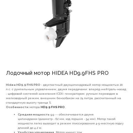
Лодочный мотор HIDEA HD9.9FHS PRO
Hidea HD9.9 FHS PRO
- двухтактный двухцилиндровый мотор мощностью 20
л.с. с румпельным управлением; двумя передачами: вперёд-нейтраль-назад
; цифровой системой зажигания (CDI); генератором; ручным переводом в
мелководный режим, внешним бензобаком на 24 литра, рассчитанный на
стандартную высоту транца S.
Особенности
мотора
HD9.9 FHS PRO
.
Средняя мощность
9,9 ― обеспечивается двумя
цилиндрами (диаметр - 62 мм, ход поршня - 54 мм). Мотор такой
мощности легко выведет в режим глиссирования 4-5-местную лодку
длиной до 4.2 м.
7(8512)20-10-17
Удобство управления.
Мотор имеет три