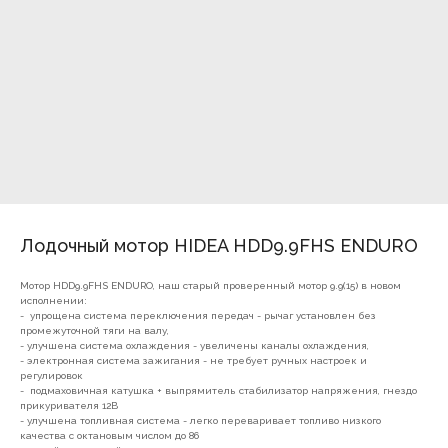
Лодочный мотор HIDEA HDD9.9FHS ENDURO
Мотор HDD9.9FHS ENDURO, наш старый проверенный мотор 9.9(15) в новом
исполнении:
- упрощена система переключения передач - рычаг установлен без
промежуточной тяги на валу,
- улучшена система охлаждения - увеличены каналы охлаждения,
- электронная система зажигания - не требует ручных настроек и
регулировок
- подмаховичная катушка + выпрямитель стабилизатор напряжения, гнездо
7(8512)20-10-17
прикуривателя 12В
- улучшена топливная система - легко переваривает топливо низкого
Адрес:
г. Астрахань, ул.
качества с октановым числом до 86
Адмирала Нахимова 80 "в"