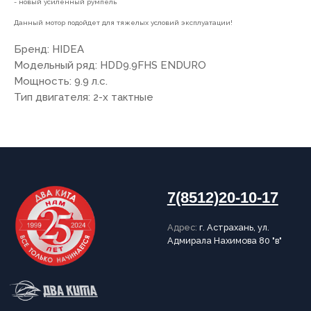
- новый усиленный румпель
Данный мотор подойдет для тяжелых условий эксплуатации!
Бренд: HIDEA
Модельный ряд: HDD9.9FHS ENDURO
ПОКУПАТЕЛЯМ
Мощность: 9.9 л.с.
Тип двигателя: 2-х тактные
О компании
Новости
Оплата
Доставка
Рассрочка
Вакансии
ИНФОРМАЦИЯ
Пользовательское соглашение
Политика конфиденциальности
Публичная оферта
Написать в Telegram