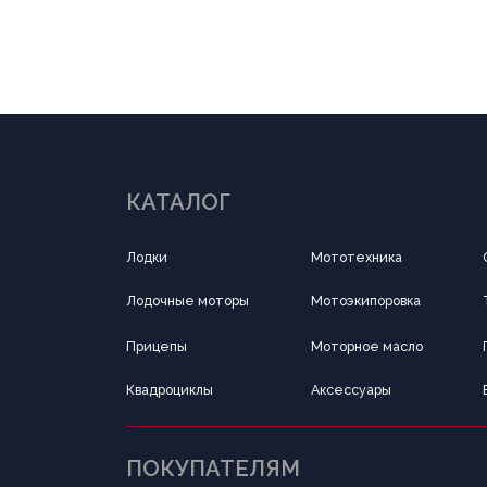
КАТАЛОГ
Лодки
Мототехника
Силовая техника
Лодочные моторы
Мотоэкипоровка
Тандыр
Прицепы
Моторное масло
Подводная охота 
Квадроциклы
Аксессуары
Все для туризма
ПОКУПАТЕЛЯМ
О компании
Новости
Оплата
Доставка
Рассрочка
Вакансии
Написать в Telegram
Обратный звонок