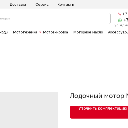
ставка
Сервис
Контакты
+7(8512) 20-10-1
+7(937)135-00-5
ул. Адмирала Нахимова 8
"
Мототехника
Мотоэкировка
Моторное масло
Аксессуары
Силовая тех
Лодочный мотор M
Уточнить комплектацию