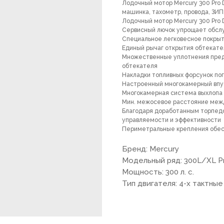
Лодочный мотор Mercury 300 Pro D
машинка, тахометр, провода, ЗИП
Лодочный мотор Mercury 300 Pro 
Сервисный лючок упрощает обслу
Специальное легковесное покры
Единый рычаг открытия обтекате
Множественные уплотнения пре
обтекателя
Накладки топливных форсунок п
Настроенный многокамерный впус
Многокамерная система выхлопа 
Мин. межосевое расстояние межд
Благодаря доработанным торпедо
управляемости и эффективности
Периметральные крепления обес
Бренд: Mercury
Модельный ряд: 300L/XL P
Мощность: 300 л. с.
Тип двигателя: 4-х тактные