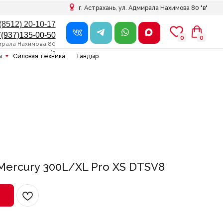
г. Астрахань, ул. Адмирала Нахимова 80 "в"
7
0
0
0
0
в
ника
Тандыр
ercury 300L/XL Pro XS DTSV8