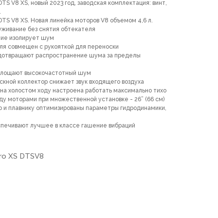
TS V8 XS, новый 2023 год, заводская комплектация: винт,
.
DTS V8 XS. Новая линейка моторов V8 объемом 4,6 л.
живание без снятия обтекателя
тие изолирует шум
ля совмещен с рукояткой для переноски
дотвращают распространение шума за пределы
оглощают высокочастотный шум
кной коллектор снижает звук входящего воздуха
на холостом ходу настроена работать максимально тихо
у моторами при множественной установке - 26” (66 см)
 и плавнику оптимизированы параметры гидродинамики,
печивают лучшее в классе гашение вибраций
ro XS DTSV8