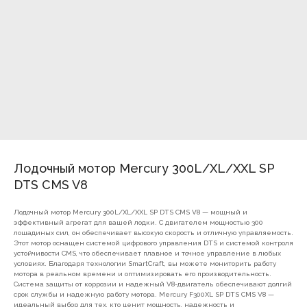
Лодочный мотор Mercury 300L/XL/XXL SP
DTS CMS V8
Лодочный мотор Mercury 300L/XL/XXL SP DTS CMS V8 — мощный и
эффективный агрегат для вашей лодки. С двигателем мощностью 300
лошадиных сил, он обеспечивает высокую скорость и отличную управляемость.
Этот мотор оснащен системой цифрового управления DTS и системой контроля
устойчивости CMS, что обеспечивает плавное и точное управление в любых
условиях. Благодаря технологии SmartCraft, вы можете мониторить работу
мотора в реальном времени и оптимизировать его производительность.
Система защиты от коррозии и надежный V8-двигатель обеспечивают долгий
срок службы и надежную работу мотора. Mercury F300XL SP DTS CMS V8 —
7(8512)20-10-17
идеальный выбор для тех, кто ценит мощность, надежность и