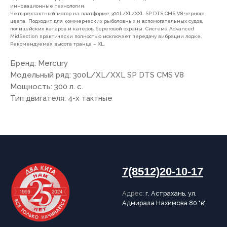
инновационные технологии.
Адрес:
г. Астрахань, ул.
Четырехтактный мотор на платформе 300L/XL/XXL SP DTS CMS V8 черного
Адмирала Нахимова 80 "в"
цвета. Подходит для коммерческих рыболовных и вспомогательных судов,
полицейских катеров и катеров береговой охраны. Система Advanced
MidSection практически полностью исключает передачу вибрации лодке.
Рекомендуемая высота транца – XL.
Бренд: Mercury
Модельный ряд: 300L/XL/XXL SP DTS CMS V8
ПОКУПАТЕЛЯМ
Мощность: 300 л. с.
Тип двигателя: 4-х тактные
О компании
Новости
Оплата
Доставка
Рассрочка
Вакансии
ИНФОРМАЦИЯ
Пользовательское соглашение
Политика конфиденциальности
Публичная оферта
Написать в Telegram