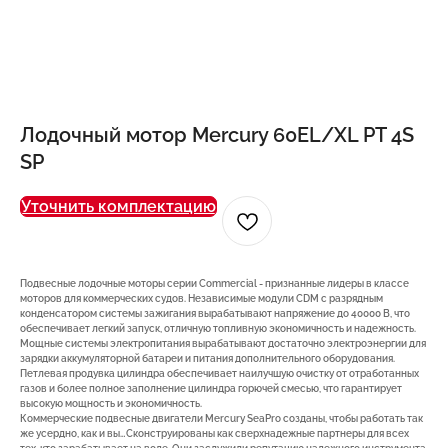
Лодочный мотор Mercury 60EL/XL PT 4S
SP
Уточнить комплектацию
Подвесные лодочные моторы серии Commercial - признанные лидеры в классе
моторов для коммерческих судов. Независимые модули CDM с разрядным
конденсатором системы зажигания вырабатывают напряжение до 40000 В, что
обеспечивает легкий запуск, отличную топливную экономичность и надежность.
Мощные системы электропитания вырабатывают достаточно электроэнергии для
зарядки аккумуляторной батареи и питания дополнительного оборудования.
Петлевая продувка цилиндра обеспечивает наилучшую очистку от отработанных
газов и более полное заполнение цилиндра горючей смесью, что гарантирует
высокую мощность и экономичность.
Коммерческие подвесные двигатели Mercury SeaPro созданы, чтобы работать так
же усердно, как и вы…Сконструированы как сверхнадежные партнеры для всех