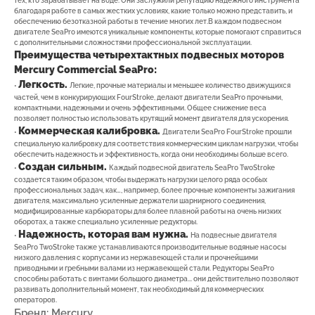
тех, кто зарабатывает на воде. Они заслужили репутацию надежного инструмента
благодаря работе в самых жестких условиях, какие только можно представить, и
обеспечению безотказной работы в течение многих лет.В каждом подвесном
двигателе SeaPro имеются уникальные компоненты, которые помогают справиться
с дополнительными сложностями профессиональной эксплуатации.
Преимущества четырехтактных подвесных моторов
Mercury Commercial SeaPro:
Легкость.
•
Легкие, прочные материалы и меньшее количество движущихся
частей, чем в конкурирующих FourStroke, делают двигатели SeaPro прочными,
компактными, надежными и очень эффективными. Общее снижение веса
позволяет полностью использовать крутящий момент двигателя для ускорения.
Коммерческая калибровка.
•
Двигатели SeaPro FourStroke прошли
специальную калибровку для соответствия коммерческим циклам нагрузки, чтобы
7(8512)20-10-17
обеспечить надежность и эффективность, когда они необходимы больше всего.
Создан сильным.
•
Каждый подвесной двигатель SeaPro TwoStroke
Адрес:
г. Астрахань, ул.
создается таким образом, чтобы выдержать нагрузки целого ряда особых
Адмирала Нахимова 80 "в"
профессиональных задач, как…, например, более прочные компоненты зажигания
двигателя, максимально усиленные держатели шарнирного соединения,
модифицированные карбюраторы для более плавной работы на очень низких
оборотах, а также специально усиленные редукторы.
Надежность, которая вам нужна.
•
На подвесные двигателя
SeaPro TwoStroke также устанавливаются производительные водяные насосы
низкого давления с корпусами из нержавеющей стали и прочнейшими
ПОКУПАТЕЛЯМ
приводными и гребными валами из нержавеющей стали. Редукторы SeaPro
способны работать с винтами большого диаметра... они действительно позволяют
развивать дополнительный момент, так необходимый для коммерческих
О компании
Новости
Оплата
операторов.
Бренд: Mercury