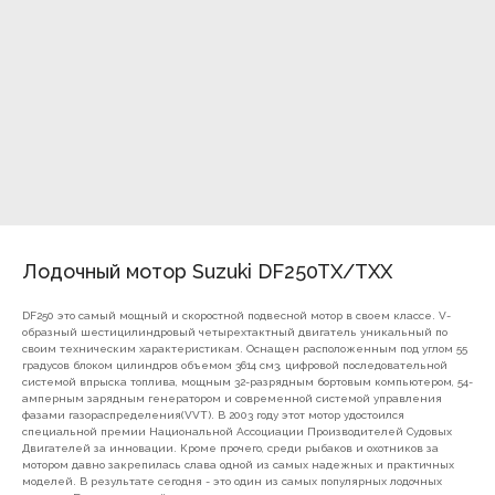
Лодочный мотор Suzuki DF250TX/TXX
DF250 это самый мощный и скоростной подвесной мотор в своем классе. V-
образный шестицилиндровый четырехтактный двигатель уникальный по
своим техническим характеристикам. Оснащен расположенным под углом 55
градусов блоком цилиндров объемом 3614 см3, цифровой последовательной
системой впрыска топлива, мощным 32-разрядным бортовым компьютером, 54-
амперным зарядным генератором и современной системой управления
фазами газораспределения(VVT). В 2003 году этот мотор удостоился
специальной премии Национальной Ассоциации Производителей Судовых
7(8512)20-10-17
Двигателей за инновации. Кроме прочего, среди рыбаков и охотников за
мотором давно закрепилась слава одной из самых надежных и практичных
Адрес:
г. Астрахань, ул.
моделей. В результате сегодня - это один из самых популярных лодочных
Адмирала Нахимова 80 "в"