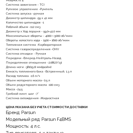
Мощность 4
Система зажигания - TCI
Рулевое управление -Румпель
Система запуска -ручная
Диаметр цилиндра -59 x 41 мм
Количество цилиндров -1
Рабочий объем -112 см3
Диаметр х Ход поршня - 59,0×41,0 мм
Максимальные обороты - 4000～5000 об/мин
Обороты холостого хода - 1500～1600 об/мин
Топливная система -Карбюраторная
Система газораспределения -OHV
Система откидки - Ручная
Передачи -Вперед-Нейтраль-Назад
Передаточное отношение -2,08(27/13)
7(8512)20-10-17
Длина ноги -381(15,0) мм(дюйм)
Емкость топливного бака -Встроенный, 1,3 л
Адрес:
г. Астрахань, ул.
Расход топлива -1.6 л/ч
Адмирала Нахимова 80 "в"
Объем моторного масла- 0.5 л
Объем редукторного масла -100 см3
Масса -24.5
Гребной винт, шаг -7″
Система охлаждения -Жидкостная
ЦЕНА УКАЗАНА БЕЗ УЧЕТА СТОИМОСТИ ДОСТАВКИ
Бренд: Parsun
ПОКУПАТЕЛЯМ
Модельный ряд: Parsun F4BMS
Мощность: 4 л.с.
О компании
Новости
Оплата