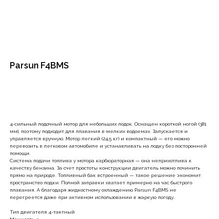
Parsun F4BMS
Уточнить комплектацию
4-сильный лодочный мотор для небольших лодок. Оснащен короткой ногой (381
мм), поэтому подходит для плавания в мелких водоемах. Запускается и
управляется вручную. Мотор легкий (24,5 кг) и компактный — его можно
перевозить в легковом автомобиле и устанавливать на лодку без посторонней
помощи.
Система подачи топлива у мотора карбюраторная — она неприхотлива к
качеству бензина. За счет простоты конструкции двигатель можно починить
прямо на природе. Топливный бак встроенный — такое решение экономит
пространство лодки. Полной заправки хватает примерно на час быстрого
плавания. А благодаря жидкостному охлаждению Parsun F4BMS не
перегреется даже при активном использовании в жаркую погоду.
Тип двигателя 4-тактный