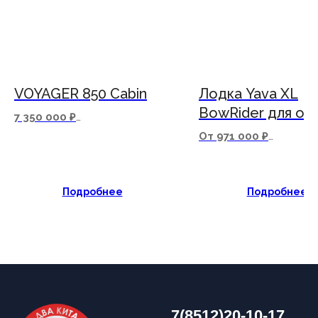
О компании
Новости
Оплата
Доставка
Рассрочка
Вакансии
ИНФОРМАЦИЯ
VOYAGER 850 Cabin
Лодка Yava XL
Пользовательское соглашение
BowRider для от
7 350 000 ₽
Политика конфиденциальности
и рыбалки в Астр
Стоимость уточняйте у
От 971 000 ₽
Публичная оферта
менеджера
Стоимость уточняйте
менеджера
Написать в Telegram
Подробнее
Подробнее
Обратный звонок
Принимаем к оплате
Разработка сайта