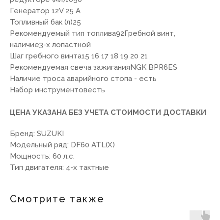
Генератор 12V 25 A
Топливный бак (л)25
Рекомендуемый тип топлива92Гребной винт,
наличие3-х лопастной
7(8512)20-10-17
Шаг гребного винта15 16 17 18 19 20 21
Рекомендуемая свеча зажиганияNGK BPR6ЕS
Адрес:
г. Астрахань, ул.
Наличие троса аварийного стопа - есть
Адмирала Нахимова 80 "в"
Набор инструментовесть
ЦЕНА УКАЗАНА БЕЗ УЧЕТА СТОИМОСТИ ДОСТАВКИ
Бренд: SUZUKI
ПОКУПАТЕЛЯМ
Модельный ряд: DF60 ATL(X)
Мощность: 60 л.с.
О компании
Новости
Оплата
Тип двигателя: 4-х тактные
Доставка
Рассрочка
Вакансии
Смотрите также
ИНФОРМАЦИЯ