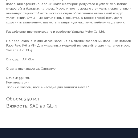
давления) эффективно защищают шестерни редуктора в условиях высоких
скоростей и больших нагрузок. Масло имеет высокую стойкость к окислению и
отменную термостойкость, исключающие образование отложений вокруг
уплотнений. Отличные антипенные свойства, а также способность долго
сохранять заявленную вязкость и защитную масляную плёнку на деталях.
7(8512)20-10-17
Разработано, протестировано и одобрено Yamaha Motor Co. Ltd.
Адрес:
г. Астрахань, ул.
Не предназначено для использования в моделях подвесных лодочных моторов
Адмирала Нахимова 80 "в"
F200-F350 (V6 и V8). Для указанных моделей используйте оригинальное масло
Yamaha API: GL-5.
Стандарт: API GL-4.
Страна производства: Сингапур.
Объём: 350 мл.
ПОКУПАТЕЛЯМ
Комплектация
Тюбик с маслом, носик-насадка для заливки масла."
О компании
Новости
Оплата
Объем: 350 мл
Доставка
Рассрочка
Вакансии
Вязкость: SAE 90 GL-4
ИНФОРМАЦИЯ
Пользовательское соглашение