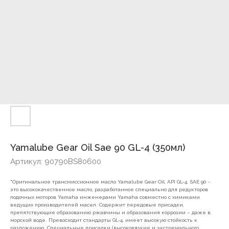
Yamalube Gear Oil Sae 90 GL-4 (350мл)
Артикул:
90790BS80600
"Оригинальное трансмиссионное масло Yamalube Gear Oil, API GL-4, SAE 90 -
это высококачественное масло, разработанное специально для редукторов
лодочных моторов Yamaha инженерами Yamaha совместно с химиками
ведущих производителей масел. Содержит передовые присадки,
препятствующие образованию ржавчины и образования коррозии – даже в
морской воде. Превосходит стандарты GL-4, имеет высокую стойкость к
разложению. Специальные присадки (высоковязкие и экстремального