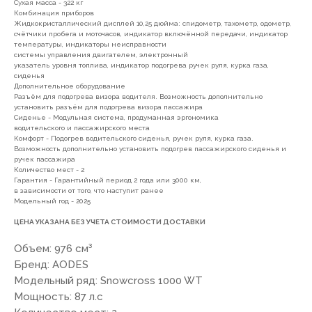
Сухая масса - 322 кг
Комбинация приборов
Жидкокристаллический дисплей 10,25 дюйма: спидометр, тахометр, одометр,
7(8512)20-10-17
счётчики пробега и моточасов, индикатор включённой передачи, индикатор
температуры, индикаторы неисправности
Адрес:
г. Астрахань, ул.
системы управления двигателем, электронный
Адмирала Нахимова 80 "в"
указатель уровня топлива, индикатор подогрева ручек руля, курка газа,
сиденья
Дополнительное оборудование
Разъём для подогрева визора водителя. Возможность дополнительно
установить разъём для подогрева визора пассажира
Сиденье - Модульная система, продуманная эргономика
водительского и пассажирского места
Комфорт - Подогрев водительского сиденья, ручек руля, курка газа.
ПОКУПАТЕЛЯМ
Возможность дополнительно установить подогрев пассажирского сиденья и
ручек пассажира
Количество мест - 2
О компании
Новости
Оплата
Гарантия - Гарантийный период 2 года или 3000 км,
в зависимости от того, что наступит ранее
Доставка
Рассрочка
Вакансии
Модельный год - 2025
ЦЕНА УКАЗАНА БЕЗ УЧЕТА СТОИМОСТИ ДОСТАВКИ
ИНФОРМАЦИЯ
Объем: 976 см³
Бренд: AODES
Пользовательское соглашение
Модельный ряд: Snowcross 1000 WT
Политика конфиденциальности
Мощность: 87 л.с
Публичная оферта