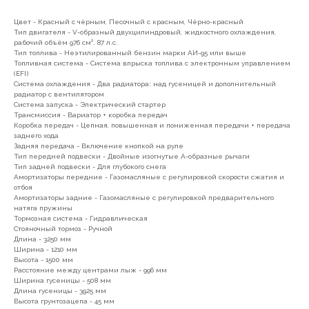
Цвет - Красный с чёрным, Песочный с красным, Чёрно-красный
Тип двигателя - V-образный двухцилиндровый, жидкостного охлаждения,
рабочий объём 976 см³, 87 л.с.
Тип топлива - Неэтилированный бензин марки АИ-95 или выше
Топливная система - Система впрыска топлива с электронным управлением
(EFI)
Система охлаждения - Два радиатора: над гусеницей и дополнительный
радиатор с вентилятором
Система запуска - Электрический стартер
Трансмиссия - Вариатор + коробка передач
Коробка передач - Цепная, повышенная и пониженная передачи + передача
заднего хода
Задняя передача - Включение кнопкой на руле
Тип передней подвески - Двойные изогнутые А-образные рычаги
Тип задней подвески - Для глубокого снега
Амортизаторы передние - Газомасляные с регулировкой скорости сжатия и
отбоя
Амортизаторы задние - Газомасляные с регулировкой предварительного
натяга пружины
Тормозная система - Гидравлическая
Стояночный тормоз - Ручной
Длина - 3250 мм
Ширина - 1210 мм
Высота - 1500 мм
Расстояние между центрами лыж - 996 мм
Ширина гусеницы - 508 мм
Длина гусеницы - 3925 мм
Высота грунтозацепа - 45 мм