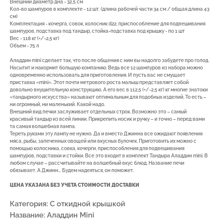
Внешний диаметр дна - 32,5 см
Кол-во шампуров в комплекте - 12 шт. (длина рабочей части 34 см / общая длина 43
см)
Комплектация - кочерга, совок, колосник d22, приспособление для подвешивания
шампуров, подставка под тандыр, стойка-подставка под крышку - по 1 шт
Вес - 118 кг (+/-2,5 кг)
Объем - 75 л
Аладдин mini сделает так, что после общения с ним вы надолго забудете про голод.
Насытит и накормит большую компанию. Ведь все 12 шампуров из набора можно
одновременно использовать для приготовления. И пусть вас не смущает
7(8512)20-10-17
приставка «mini». Этот почти метрового роста малыш представляет собой
довольно внушительную конструкцию. А его вес в 112,5 (+/-2,5 кг) кг многие знатоки
Адрес:
г. Астрахань, ул.
«тандырного искусства» называют оптимальным для подобных изделий. То есть –
Адмирала Нахимова 80 "в"
ни огромный, ни маленький. Какой надо.
Внешний вид печки заслуживает отдельных строк. Возможно это – самый
красивый тандыр из всей линии. Прикрепить носик и ручку – и точно – перед вами
та самая волшебная лампа.
Тереть руками эту лампу не нужно. Да и вместо Джинна все ожидают появления
мяса, рыбы, запеченных овощей или вкусных булочек. Приготовить их можно с
помощью колосника, совка, кочерги, приспособления для подвешивания
шампуров, подставки и стойки. Все это входит в комплект Тандыра Аладдин mini. В
ПОКУПАТЕЛЯМ
любом случае – рассчитывайте на волшебный вкус блюд. Название печи
обязывает. А Джинн… Будем надеяться, он поможет.
О компании
Новости
Оплата
ЦЕНА УКАЗАНА БЕЗ УЧЕТА СТОИМОСТИ ДОСТАВКИ
Доставка
Рассрочка
Вакансии
Категория: С откидной крышкой
Название: Аладдин Mini