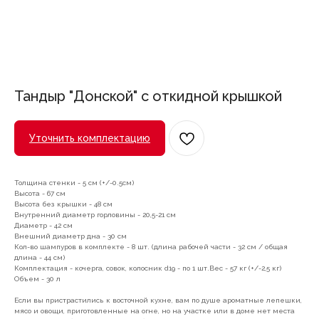
Тандыр "Донской" с откидной крышкой
Уточнить комплектацию
Толщина стенки - 5 см (+/-0.5см)
Высота - 67 см
Высота без крышки - 48 см
Внутренний диаметр горловины - 20,5-21 см
Диаметр - 42 см
Внешний диаметр дна - 30 см
Кол-во шампуров в комплекте - 8 шт. (длина рабочей части - 32 см / общая
длина - 44 см)
Комплектация - кочерга, совок, колосник d19 - по 1 шт.Вес - 57 кг (+/-2,5 кг)
Объем - 30 л
Если вы пристрастились к восточной кухне, вам по душе ароматные лепешки,
мясо и овощи, приготовленные на огне, но на участке или в доме нет места