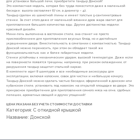
для установки большой печи, приобретите тандыр Донской!
Это компактная модель, которая без труда поместится даже в маленькой
беседке: высота составляет 67 см, а диаметр – 42.
Тандыр сделан из шамотной глины и имеет толстые 5-сантиметровые
стенки. За счет этого даже от маленькой вязанки дров жара хватит для
приготовления большого количества еды. Другие достоинства модели:
красивый дизайн.
Мини-печь выполнена в восточном стиле, она станет не просто
7(8512)20-10-17
приспособлением для приготовления вкусных блюд, но и достойным
украшением двора. Вместительность в сочетании с компактностью. Тандыр
Адрес:
г. Астрахань, ул.
Донской можно переносить, при этом он обладает такой же
Адмирала Нахимова 80 "в"
функциональностью, как и более габаритные модели.
Стенки устойчивы к механическим ударам, высокой температуре. Даже если
на поверхности появятся трещины, например, при резком охлаждении, от
разрушения тандыр защитит стальной каркас.
В комплекте идет 8 шампуров и все необходимые аксессуары для
эксплуатации, включая колосник, совок для чистки и небольшую кочергу.
Тандыр Донской можно сделать частью беседки, оформленной в донском или
кубанском стиле, установить под навесом, на открытой площадке во дворе. Это
ПОКУПАТЕЛЯМ
прекрасное приобретение для приготовления сочного мяса на огне, сдобных
лепешек, ароматных овощей и других угощений!
О компании
Новости
Оплата
ЦЕНА УКАЗАНА БЕЗ УЧЕТА СТОИМОСТИ ДОСТАВКИ
Категория: С откидной крышкой
Доставка
Рассрочка
Вакансии
Название: Донской
ИНФОРМАЦИЯ