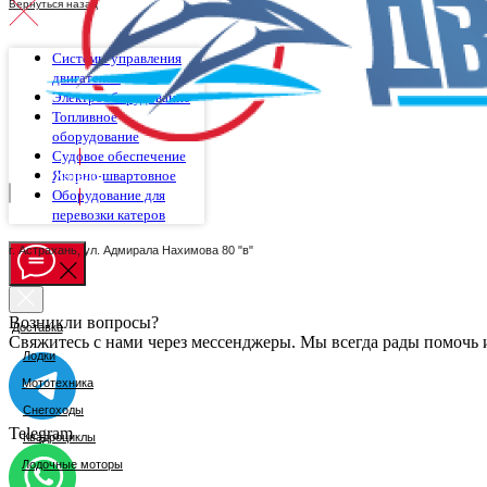
Вернуться назад
Системы управления
двигателем
Электрооборудование
Топливное
оборудование
Судовое обеспечение
Якорно-швартовное
Каталог
Оборудование для
перевозки катеров
г. Астрахань, ул. Адмирала Нахимова 80 "в"
Возникли вопросы?
Доставка
Свяжитесь с нами через мессенджеры. Мы всегда рады помочь 
Лодки
Мототехника
Снегоходы
Telegram
Квадроциклы
Лодочные моторы