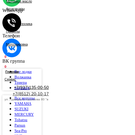
Моторное масло
Аксессуары
WhatsApp
Тандыр
Силовая техника
Прицепы
Телефон
Мотоэкировка
0
ВК группа
0
Все лодки
Главная
Волжанка
Сервис
Триера
+7(937)135-00-50
Swimmer
+7(8512) 20-10-17
Все моторы
ул. Адмирала Нахимова 80 "в
YAMAHA
SUZUKI
MERCURY
Tohatsu
Parsun
Sea-Pro