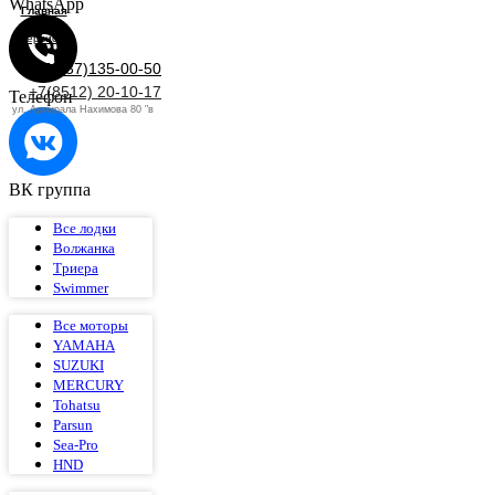
WhatsApp
Главная
Сервис
+7(937)135-00-50
+7(8512) 20-10-17
Телефон
ул. Адмирала Нахимова 80 "в
ВК группа
Все лодки
Волжанка
Триера
Swimmer
Все моторы
YAMAHA
SUZUKI
MERCURY
Tohatsu
Parsun
Sea-Pro
HND