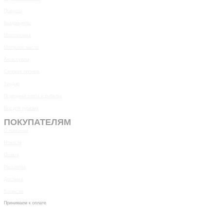
Прицепы
Квадроциклы
Мототехника
Моторное масло
Аксессуары
Силовая техника
Тандыр
Подводная охота и рыбалка
Все для туризма
ПОКУПАТЕЛЯМ
О компании
Новости
Оплата
Рассрочка
Доставка
Вакансии
Принимаем к оплате