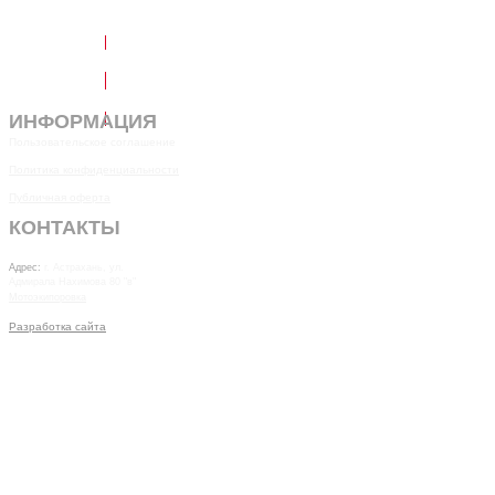
Написать в Telegram
Обратный звонок
ИНФОРМАЦИЯ
Пользовательское соглашение
Политика конфиденциальности
Публичная оферта
КОНТАКТЫ
7(8512)20-10-17
Адрес:
г. Астрахань, ул.
Адмирала Нахимова 80 "в"
Мотоэкипоровка
Разработка сайта