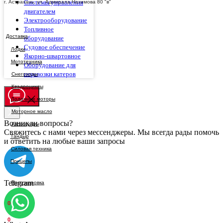
Системы управления
г. Астрахань, ул. Адмирала Нахимова 80 "в"
двигателем
Электрооборудование
Топливное
Доставка
оборудование
Судовое обеспечение
Якорно-швартовное
Оборудование для
перевозки катеров
Возникли вопросы?
Свяжитесь с нами через мессенджеры. Мы всегда рады помочь
и ответить на любые ваши запросы
Telegram
0
0