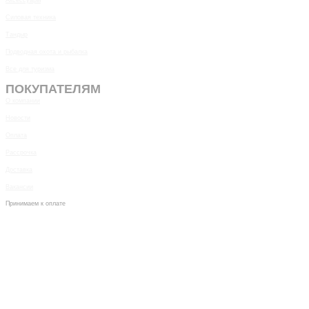
Силовая техника
Тандыр
Подводная охота и рыбалка
Все для туризма
ПОКУПАТЕЛЯМ
О компании
Новости
Оплата
Рассрочка
Доставка
Вакансии
Принимаем к оплате