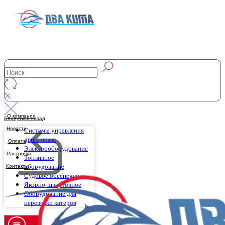
О компании
Вернуться назад
Новости
Системы управления
двигателем
Оплата
Электрооборудование
Рассрочка
Топливное
оборудование
Контакты
Судовое обеспечение
Якорно-швартовное
Оборудование для
перевозки катеров