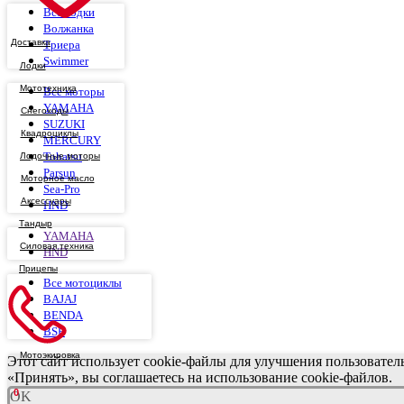
Все лодки
Волжанка
Доставка
Триера
Swimmer
Все моторы
YAMAHA
SUZUKI
MERCURY
Tohatsu
Parsun
Sea-Pro
HND
YAMAHA
HND
Все мотоциклы
BAJAJ
BENDA
BSE
Этот сайт использует cookie-файлы для улучшения пользовате
«Принять», вы соглашаетесь на использование cookie-файлов.
0
OK