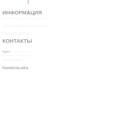
Обратный звонок
ИНФОРМАЦИЯ
Пользовательское соглашение
Политика конфиденциальности
Публичная оферта
КОНТАКТЫ
7(8512)20-10-17
Адрес:
г. Астрахань, ул.
Адмирала Нахимова 80 "в"
Мотоэкипоровка
Разработка сайта