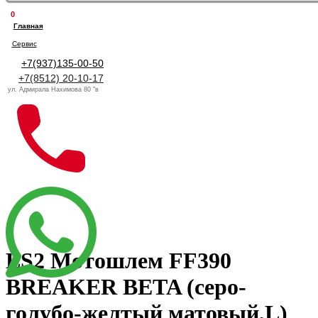
0
Главная
Сервис
+7(937)135-00-50
+7(8512) 20-10-17
ул. Адмирала Нахимова 80 "в
LS2 Мотошлем FF390
BREAKER BETA (серо-
голубо-желтый матовый,L)