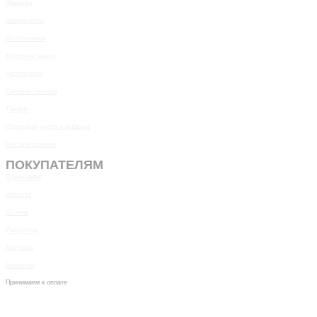
Прицепы
Квадроциклы
Мототехника
Моторное масло
Аксессуары
Силовая техника
Тандыр
Подводная охота и рыбалка
Все для туризма
ПОКУПАТЕЛЯМ
О компании
Новости
Оплата
Рассрочка
Доставка
Вакансии
Принимаем к оплате