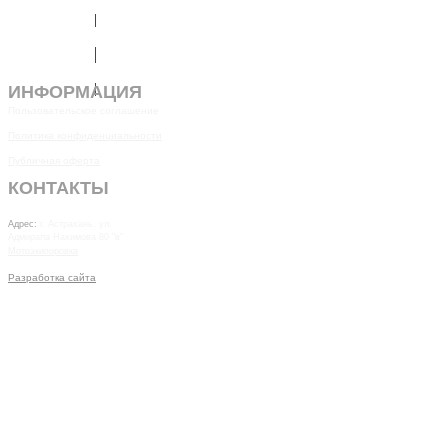
Написать в Telegram
Обратный звонок
ИНФОРМАЦИЯ
Пользовательское соглашение
Политика конфиденциальности
Публичная оферта
КОНТАКТЫ
7(8512)20-10-17
Адрес:
г. Астрахань, ул.
Адмирала Нахимова 80 "в"
Мотоэкипоровка
Разработка сайта