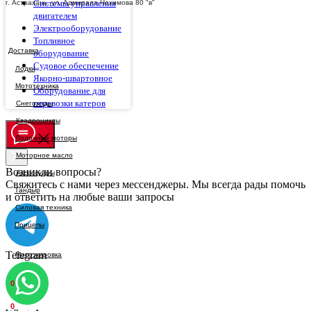
Системы управления
г. Астрахань, ул. Адмирала Нахимова 80 "в"
двигателем
Электрооборудование
Топливное
Доставка
оборудование
Судовое обеспечение
Якорно-швартовное
Оборудование для
перевозки катеров
Возникли вопросы?
Свяжитесь с нами через мессенджеры. Мы всегда рады помочь
и ответить на любые ваши запросы
Telegram
0
0