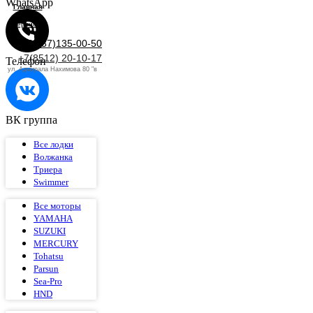
WhatsApp
Главная
Сервис
+7(937)135-00-50
+7(8512) 20-10-17
Телефон
ул. Адмирала Нахимова 80 "в
ВК группа
Все лодки
Волжанка
Триера
Swimmer
Все моторы
YAMAHA
SUZUKI
MERCURY
Tohatsu
Parsun
Sea-Pro
HND