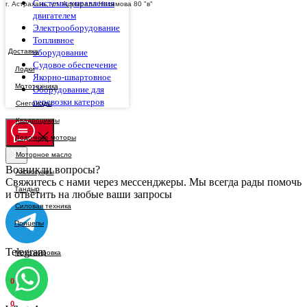
Системы управления
г. Астрахань, ул. Адмирала Нахимова 80 "в"
двигателем
Электрооборудование
Топливное
Доставка
оборудование
Судовое обеспечение
Якорно-швартовное
Оборудование для
перевозки катеров
Возникли вопросы?
Свяжитесь с нами через мессенджеры. Мы всегда рады помочь
и ответить на любые ваши запросы
Telegram
0
0