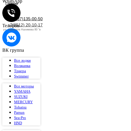
WhatsApp
Главная
Сервис
+7(937)135-00-50
+7(8512) 20-10-17
Телефон
ул. Адмирала Нахимова 80 "в
ВК группа
Все лодки
Волжанка
Триера
Swimmer
Все моторы
YAMAHA
SUZUKI
MERCURY
Tohatsu
Parsun
Sea-Pro
HND