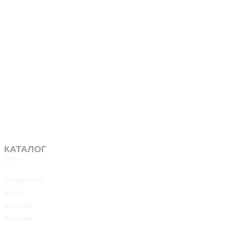
КАТАЛОГ
Лодки
Лодочные моторы
Прицепы
Квадроциклы
Мототехника