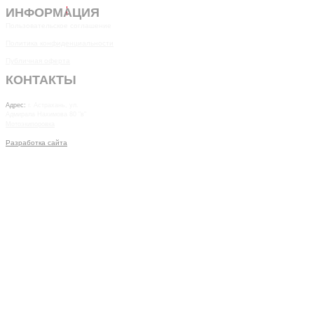
ИНФОРМАЦИЯ
Пользовательское соглашение
Политика конфиденциальности
Публичная оферта
КОНТАКТЫ
7(8512)20-10-17
Адрес:
г. Астрахань, ул.
Адмирала Нахимова 80 "в"
Мотоэкипоровка
Разработка сайта