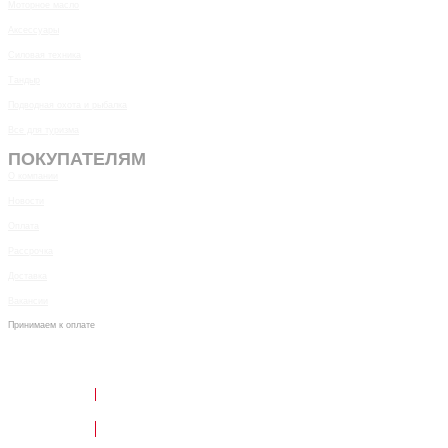
Моторное масло
Аксессуары
Силовая техника
Тандыр
Подводная охота и рыбалка
Все для туризма
ПОКУПАТЕЛЯМ
О компании
Новости
Оплата
Рассрочка
Доставка
Вакансии
Принимаем к оплате
Написать в Telegram
Обратный звонок