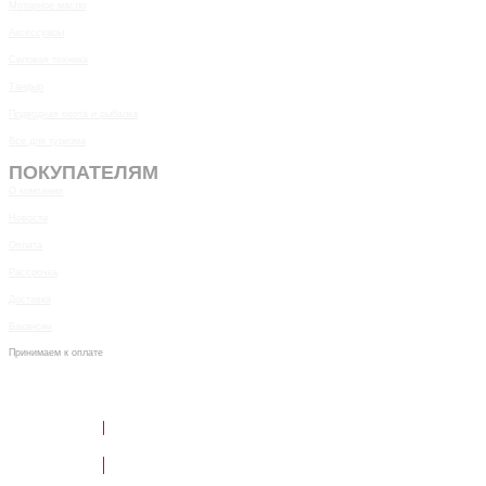
Моторное масло
Аксессуары
Силовая техника
Тандыр
Подводная охота и рыбалка
Все для туризма
ПОКУПАТЕЛЯМ
О компании
Новости
Оплата
Рассрочка
Доставка
Вакансии
Принимаем к оплате
Написать в Telegram
Обратный звонок