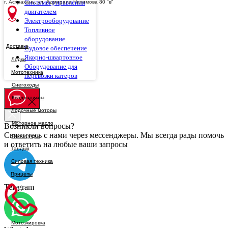
Системы управления
г. Астрахань, ул. Адмирала Нахимова 80 "в"
двигателем
Электрооборудование
Топливное
оборудование
Доставка
Судовое обеспечение
Якорно-швартовное
Оборудование для
перевозки катеров
Возникли вопросы?
Свяжитесь с нами через мессенджеры. Мы всегда рады помочь
и ответить на любые ваши запросы
Telegram