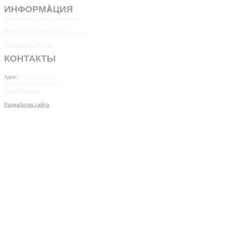
ИНФОРМАЦИЯ
Пользовательское соглашение
Политика конфиденциальности
Публичная оферта
КОНТАКТЫ
7(8512)20-10-17
Адрес:
г. Астрахань, ул.
Адмирала Нахимова 80 "в"
Мотоэкипоровка
Разработка сайта