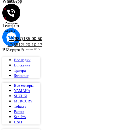
WhatsApp
0
0
Главная
Телефон
Сервис
+7(937)135-00-50
+7(8512) 20-10-17
ВК группа
ул. Адмирала Нахимова 80 "в
Все лодки
Волжанка
Триера
Swimmer
Все моторы
YAMAHA
SUZUKI
MERCURY
Tohatsu
Parsun
Sea-Pro
HND