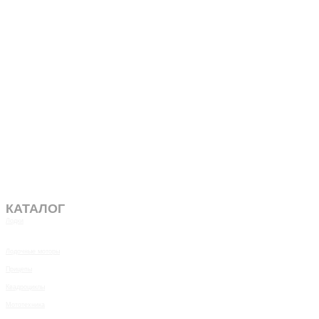
КАТАЛОГ
Лодки
Лодочные моторы
Прицепы
Квадроциклы
Мототехника