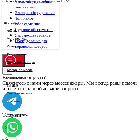
Системы управления
г. Астрахань, ул. Адмирала Нахимова 80 "в"
двигателем
Электрооборудование
Топливное
Доставка
оборудование
Судовое обеспечение
Якорно-швартовное
Оборудование для
перевозки катеров
Возникли вопросы?
Свяжитесь с нами через мессенджеры. Мы всегда рады помочь
и ответить на любые ваши запросы
Telegram
0
0