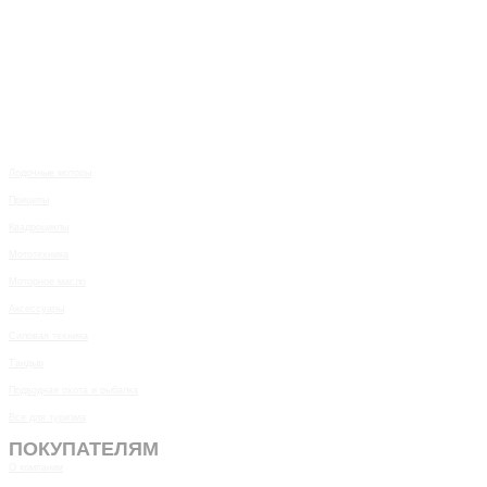
Лодочные моторы
Прицепы
Квадроциклы
Мототехника
Моторное масло
Аксессуары
Силовая техника
Тандыр
Подводная охота и рыбалка
Все для туризма
ПОКУПАТЕЛЯМ
О компании