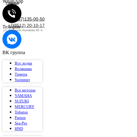
WhatsApp
Главная
Сервис
+7(937)135-00-50
+7(8512) 20-10-17
Телефон
ул. Адмирала Нахимова 80 "в
ВК группа
Все лодки
Волжанка
Триера
Swimmer
Все моторы
YAMAHA
SUZUKI
MERCURY
Tohatsu
Parsun
Sea-Pro
HND