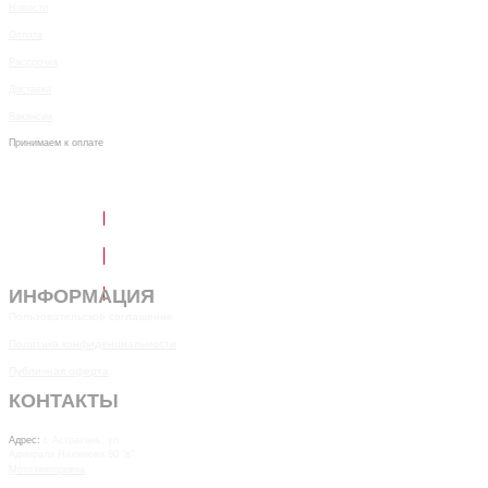
Новости
Оплата
Рассрочка
Доставка
Вакансии
Принимаем к оплате
Написать в Telegram
Обратный звонок
ИНФОРМАЦИЯ
Пользовательское соглашение
Политика конфиденциальности
Публичная оферта
КОНТАКТЫ
7(8512)20-10-17
Адрес:
г. Астрахань, ул.
Адмирала Нахимова 80 "в"
Мотоэкипоровка