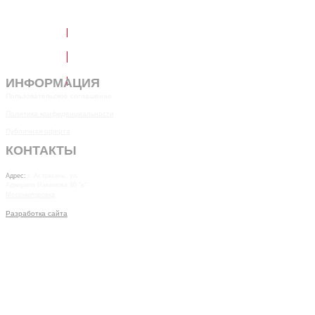
Написать в Telegram
Обратный звонок
ИНФОРМАЦИЯ
Пользовательское соглашение
Политика конфиденциальности
Публичная оферта
КОНТАКТЫ
7(8512)20-10-17
Адрес:
г. Астрахань, ул.
Адмирала Нахимова 80 "в"
Мотоэкипоровка
Разработка сайта