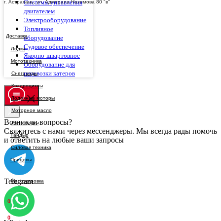
Системы управления
г. Астрахань, ул. Адмирала Нахимова 80 "в"
двигателем
Электрооборудование
Топливное
Доставка
оборудование
Судовое обеспечение
Якорно-швартовное
Оборудование для
перевозки катеров
Возникли вопросы?
Свяжитесь с нами через мессенджеры. Мы всегда рады помочь
и ответить на любые ваши запросы
Telegram
0
0