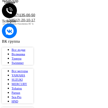
WhatsApp
Главная
Сервис
+7(937)135-00-50
+7(8512) 20-10-17
Телефон
ул. Адмирала Нахимова 80 "в
ВК группа
Все лодки
Волжанка
Триера
Swimmer
Все моторы
YAMAHA
SUZUKI
MERCURY
Tohatsu
Parsun
Sea-Pro
HND