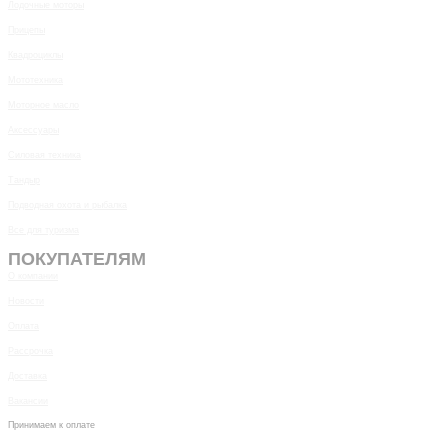
Лодочные моторы
Прицепы
Квадроциклы
Мототехника
Моторное масло
Аксессуары
Силовая техника
Тандыр
Подводная охота и рыбалка
Все для туризма
ПОКУПАТЕЛЯМ
О компании
Новости
Оплата
Рассрочка
Доставка
Вакансии
Принимаем к оплате