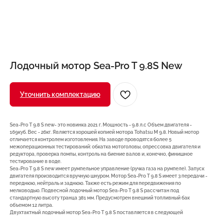
Лодочный мотор Sea-Pro T 9.8S New
Уточнить комплектацию
Sea-Pro T 9.8 S new- это новинка 2021 г. Мощность - 9.8 л.с Объем двигателя -
169куб. Вес - 26кг. Является хорошей копией мотора Tohatsu M 9.8. Новый мотор
отличается контролем изготовления. На заводе проводятся более 5
межоперационных тестирований: обкатка мотоголовы, опрессовка двигателя и
редуктора, проверка помпы, контроль на биение валов и, конечно, финишное
тестирование в воде.
Sea-Pro T 9.8 S new имеет румпельное управление (ручка газа на румпеле). Запуск
двигателя производится вручную шнуром. Мотор Sea-Pro T 9.8 S имеет 3 передачи -
переднюю, нейтраль и заднюю. Также есть режим для передвижения по
мелководью. Подвесной лодочный мотор Sea-Pro T 9.8 S рассчитан под
стандартную высоту транца 381 мм. Предусмотрен внешний топливный бак
7(8512)20-10-17
объемом 12 литра.
Двухтактный лодочный мотор Sea-Pro T 9.8 S поставляется в следующей