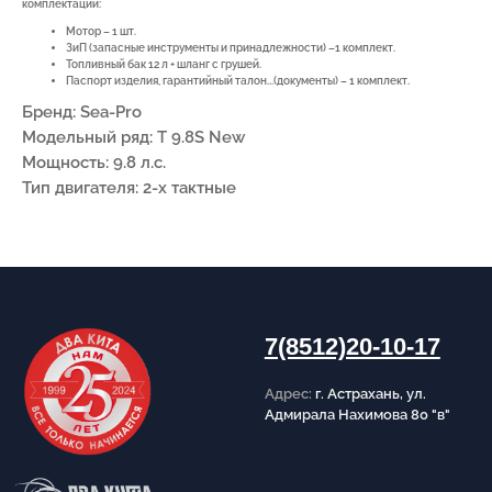
Адрес:
г. Астрахань, ул.
комплектации:
Адмирала Нахимова 80 "в"
Мотор – 1 шт.
ЗиП (запасные инструменты и принадлежности) –1 комплект.
Топливный бак 12 л + шланг с грушей.
Паспорт изделия, гарантийный талон...(документы) – 1 комплект.
Бренд: Sea-Pro
Модельный ряд: T 9.8S New
ПОКУПАТЕЛЯМ
Мощность: 9.8 л.с.
Тип двигателя: 2-х тактные
О компании
Новости
Оплата
Доставка
Рассрочка
Вакансии
ИНФОРМАЦИЯ
Пользовательское соглашение
Политика конфиденциальности
Публичная оферта
Написать в Telegram