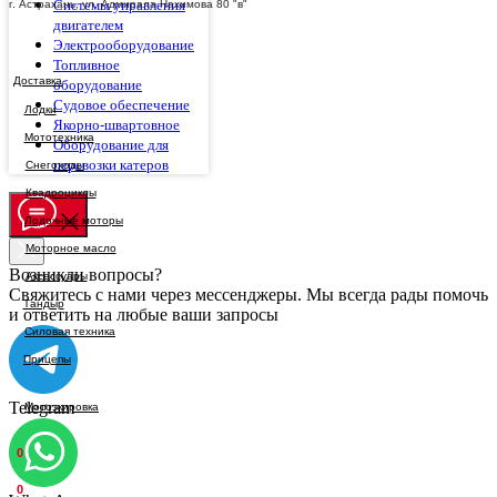
Системы управления
г. Астрахань, ул. Адмирала Нахимова 80 "в"
двигателем
Электрооборудование
Топливное
Доставка
оборудование
Судовое обеспечение
Якорно-швартовное
Оборудование для
перевозки катеров
Возникли вопросы?
Свяжитесь с нами через мессенджеры. Мы всегда рады помочь
и ответить на любые ваши запросы
Telegram
0
0