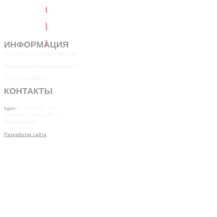
Написать в Telegram
Обратный звонок
ИНФОРМАЦИЯ
Пользовательское соглашение
Политика конфиденциальности
Публичная оферта
КОНТАКТЫ
7(8512)20-10-17
Адрес:
г. Астрахань, ул.
Адмирала Нахимова 80 "в"
Мотоэкипоровка
Разработка сайта