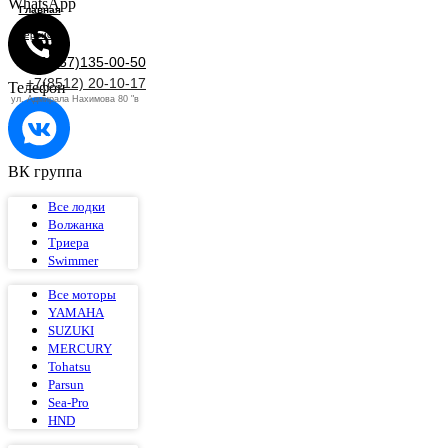
WhatsApp
Главная
Сервис
+7(937)135-00-50
+7(8512) 20-10-17
Телефон
ул. Адмирала Нахимова 80 "в
ВК группа
Все лодки
Волжанка
Триера
Swimmer
Все моторы
YAMAHA
SUZUKI
MERCURY
Tohatsu
Parsun
Sea-Pro
HND