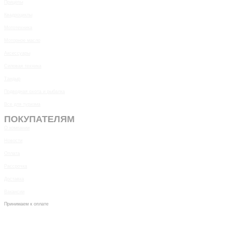
Прицепы
Квадроциклы
Мототехника
Моторное масло
Аксессуары
Силовая техника
Тандыр
Подводная охота и рыбалка
Все для туризма
ПОКУПАТЕЛЯМ
О компании
Новости
Оплата
Рассрочка
Доставка
Вакансии
Принимаем к оплате