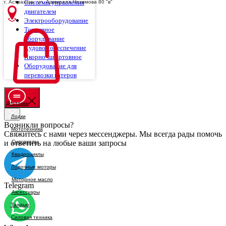
Системы управления
г. Астрахань, ул. Адмирала Нахимова 80 "в"
двигателем
Электрооборудование
Топливное
оборудование
Судовое обеспечение
Якорно-швартовное
Оборудование для
перевозки катеров
Доставка
Возникли вопросы?
Свяжитесь с нами через мессенджеры. Мы всегда рады помочь
и ответить на любые ваши запросы
Telegram