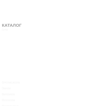
КАТАЛОГ
Лодки
Лодочные моторы
Прицепы
Квадроциклы
Мототехника
Моторное масло