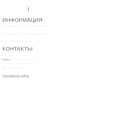
Написать в Telegram
Обратный звонок
ИНФОРМАЦИЯ
Пользовательское соглашение
Политика конфиденциальности
Публичная оферта
КОНТАКТЫ
7(8512)20-10-17
Адрес:
г. Астрахань, ул.
Адмирала Нахимова 80 "в"
Мотоэкипоровка
Разработка сайта