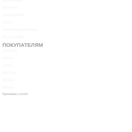
Аксессуары
Силовая техника
Тандыр
Подводная охота и рыбалка
Все для туризма
ПОКУПАТЕЛЯМ
О компании
Новости
Оплата
Рассрочка
Доставка
Вакансии
Принимаем к оплате