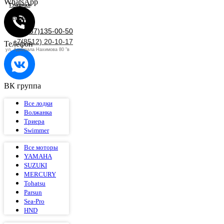
WhatsApp
Главная
Сервис
+7(937)135-00-50
+7(8512) 20-10-17
Телефон
ул. Адмирала Нахимова 80 "в
ВК группа
Все лодки
Волжанка
Триера
Swimmer
Все моторы
YAMAHA
SUZUKI
MERCURY
Tohatsu
Parsun
Sea-Pro
HND