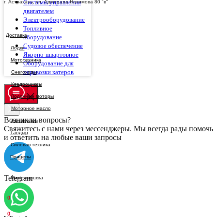
Системы управления
г. Астрахань, ул. Адмирала Нахимова 80 "в"
двигателем
Электрооборудование
Топливное
Доставка
оборудование
Судовое обеспечение
Якорно-швартовное
Оборудование для
перевозки катеров
Возникли вопросы?
Свяжитесь с нами через мессенджеры. Мы всегда рады помочь
и ответить на любые ваши запросы
Telegram
0
0