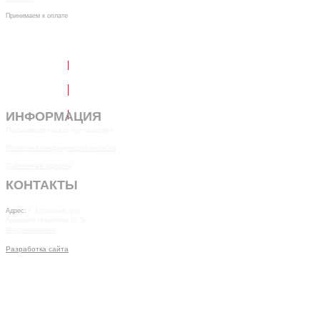
Принимаем к оплате
Написать в Telegram
Обратный звонок
ИНФОРМАЦИЯ
Пользовательское соглашение
Политика конфиденциальности
Публичная оферта
КОНТАКТЫ
7(8512)20-10-17
Адрес:
г. Астрахань, ул.
Адмирала Нахимова 80 "в"
Мотоэкипоровка
Разработка сайта