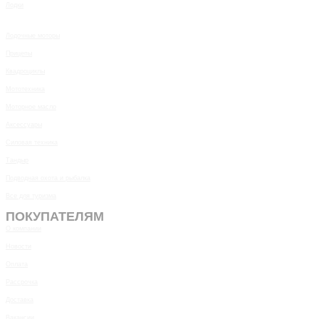
Лодки
Лодочные моторы
Прицепы
Квадроциклы
Мототехника
Моторное масло
Аксессуары
Силовая техника
Тандыр
Подводная охота и рыбалка
Все для туризма
ПОКУПАТЕЛЯМ
О компании
Новости
Оплата
Рассрочка
Доставка
Вакансии