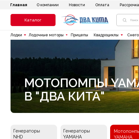
Главная
Новости
Оплата
Рассрочка
До
О компании
Каталог
Лодки
Лодочные моторы
Прицепы
Квадроциклы
Снегоходы
МОТОПОМПЫ YAMAH
В "ДВА КИТА"
Генераторы
Генераторы
Мотопомпы
NHD
YAMAHA
YAMAHA