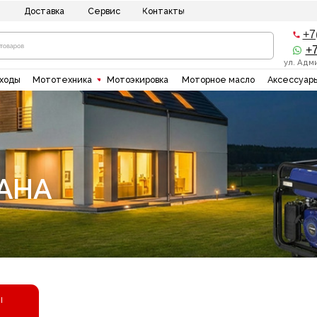
ставка
Сервис
Контакты
+7(8512) 20-10-1
+7(937)135-00-5
ул. Адмирала Нахимова 8
"
Мототехника
Мотоэкировка
Моторное масло
Аксессуары
Силовая тех
A