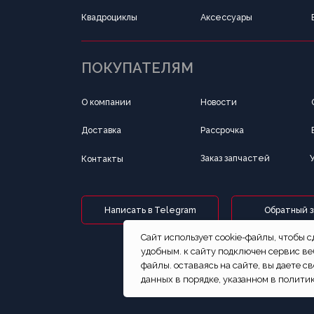
Доставка
Рассрочка
Вакансии
Заказ запчастей
Установка оборуд
Контакты
Написать в Telegram
Обратный звонок
Cайт использует cookie-файлы, чтобы 
удобным. к cайту подключен сервис ве
файлы. оставаясь на сайте, вы даете с
данных в порядке, указанном в полити