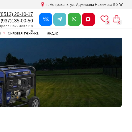
г. Астрахань, ул. Адмирала Нахимова 80 "в"
7
0
0
0
0
в
ника
Тандыр