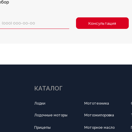
КАТАЛОГ
Лодки
Мототехника
Силовая техника
Лодочные моторы
Мотоэкипоровка
Тандыр
Прицепы
Моторное масло
Подводная охота 
Квадроциклы
Аксессуары
Все для туризма
ПОКУПАТЕЛЯМ
О компании
Новости
Оплата